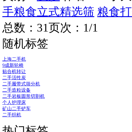
手粮食立式精选筛
粮食打
总数：3
1
页次：1/1
随机标签
上海二手机
9成新轮椅
贴合机转让
二手活性炭
二手履带式筛分机
二手造粒设备
二手岩板圆形切割机
个人护理床
矿山二手铲车
二手织机
热门标签