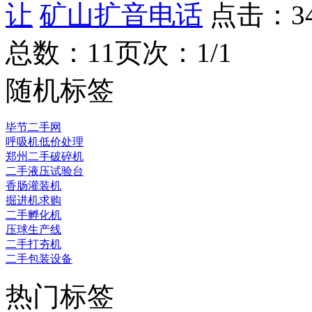
让
矿山扩音电话
点击：
3
总数：1
1
页次：1/1
随机标签
毕节二手网
呼吸机低价处理
郑州二手破碎机
二手液压试验台
香肠灌装机
掘进机求购
二手孵化机
压球生产线
二手打夯机
二手包装设备
热门标签