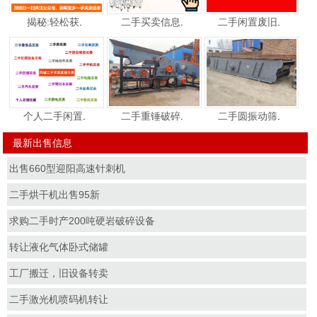
揭秘:轻松获
.
二手买卖信息
.
二手闲置废旧
.
个人二手闲置
.
二手重锤破碎
.
二手圆振动筛
.
最新出售信息
出售660型迎阳高速针刺机
二手烘干机出售95新
求购二手时产200吨硬岩破碎设备
转让液化气体卧式储罐
工厂搬迁，旧设备转卖
二手激光机喷码机转让