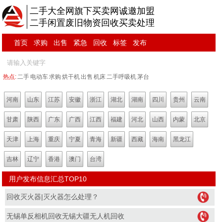
二手大全网旗下买卖网诚邀加盟
二手闲置废旧物资回收买卖处理
首页
求购
出售
紧急
回收
标签
发布
热点:
二手
电动车
求购
烘干机
出售
机床
二手呼吸机
茅台
河南
山东
江苏
安徽
浙江
湖北
湖南
四川
贵州
云南
甘肃
陕西
广东
广西
江西
福建
河北
山西
内蒙
北京
天津
上海
重庆
宁夏
青海
新疆
西藏
海南
黑龙江
吉林
辽宁
香港
澳门
台湾
用户发布信息汇总TOP10
回收灭火器|灭火器怎么处理？
无锡单反相机回收无锡大疆无人机回收