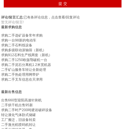
评论/留言汇总:
已有
条评论信息，点击查看/回复评论
暂无评论/留言!
最新求购信息
求购二手选矿设备常年求购
求购一台98新的电动车
求购二手石料线设备
求购多级联动滚轴筛（新机）
求购912石料生产线两套（新机）
求购二手1250欧版鄂破机一台
求购二手泥石分离机1.2米宽机器
二手矿山服务车转让全新处理
求购二手热处理用网带炉
求购二手叉车信息在天津用
最新出售信息
出售660型迎阳高速针刺机
二手烘干机出售95新
求购二手时产200吨硬岩破碎设备
转让液化气体卧式储罐
工厂搬迁，旧设备转卖
二手激光机喷码机转让