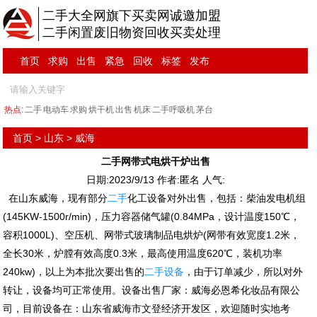
二手大全网旗下买卖网诚邀加盟
二手闲置废旧物资回收买卖处理
首页
求购
出售
紧急
回收
标签
发布
热点:
二手
电动车
求购
烘干机
出售
机床
二手呼吸机
茅台
首页
>
山东
>
威海
二手网带式电烘干炉出售
日期:2023/9/13 作者:匿名 人气:
在山东威海，现有部分
二手
化工设备对外出售，包括：柴油发电机组
(145KW-1500r/min)，压力容器储气罐(0.84MPa，设计温度150℃，
容积1000L)、空压机、网带式玻璃制品电烘炉(网带有效宽度1.2米，
全长30米，炉膛有效高度0.3米，最高使用温度620℃，装机功率
240kw)，以上为本批次要出售的
二手设备
，由于订单减少，所以对外
转让，设备均可正常使用。设备出售厂家：威海必恩希化妆品有限公
司，目前设备在：山东省威海市文登经济开发区，欢迎随时实地考