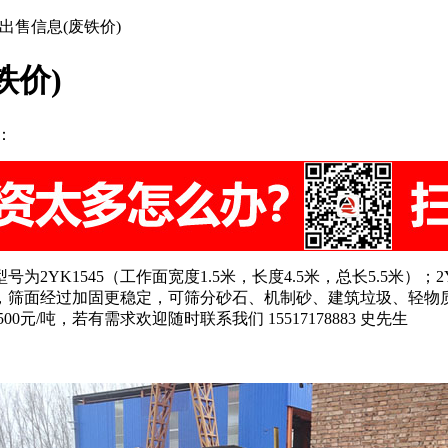
出售信息(废铁价)
铁价)
：
号为2YK1545（工作面宽度1.5米，长度4.5米，总长5.5米）；
，筛面经过加固更稳定，可筛分砂石、机制砂、建筑垃圾、轻物
元/吨，若有需求欢迎随时联系我们 15517178883 史先生