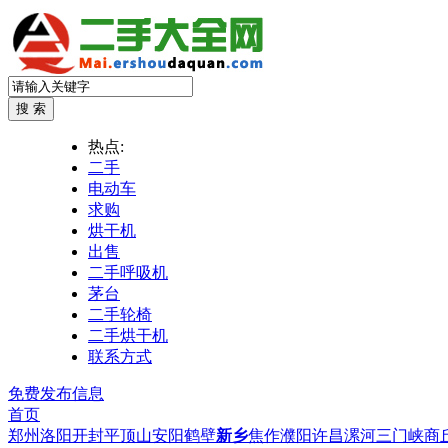
热点:
二手
电动车
求购
烘干机
出售
二手呼吸机
茅台
二手轮椅
二手烘干机
联系方式
免费发布信息
首页
郑州
洛阳
开封
平顶山
安阳
鹤壁
新乡
焦作
濮阳
许昌
漯河
三门峡
商