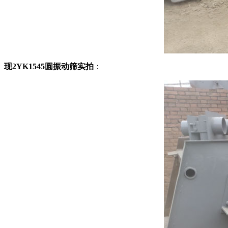
现2YK1545圆振动筛实拍
：