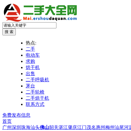
热点:
二手
电动车
求购
烘干机
出售
二手呼吸机
茅台
二手轮椅
二手烘干机
联系方式
免费发布信息
首页
广州
深圳
珠海
汕头
佛山
韶关
湛江
肇庆
江门
茂名
惠州
梅州
汕尾
河