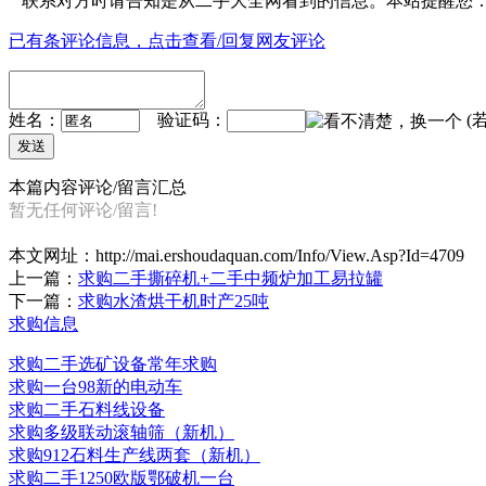
联系对方时请告知是从
二手大全网
看到的信息。本站提醒您
已有
条评论信息，点击查看/回复网友评论
姓名：
验证码：
(
本篇内容评论/留言汇总
暂无任何评论/留言!
本文网址：
http://mai.ershoudaquan.com/Info/View.Asp?Id=4709
上一篇：
求购二手撕碎机+二手中频炉加工易拉罐
下一篇：
求购水渣烘干机时产25吨
求购信息
求购二手选矿设备常年求购
求购一台98新的电动车
求购二手石料线设备
求购多级联动滚轴筛（新机）
求购912石料生产线两套（新机）
求购二手1250欧版鄂破机一台