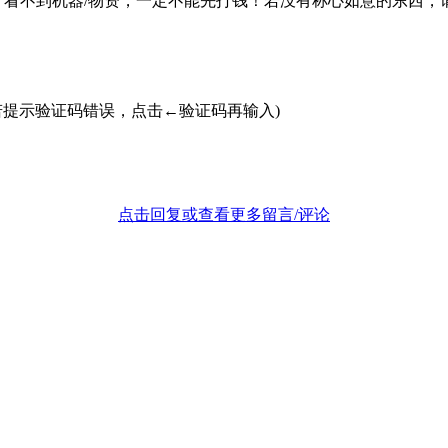
：
看不到机器/物资，一定不能先打钱！
若没有称心如意的东西，
若提示验证码错误，点击←验证码再输入)
点击回复或查看更多留言/评论