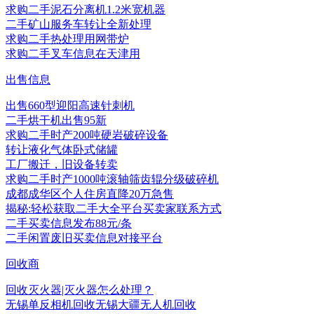
求购二手泥石分离机1.2米宽机器
二手矿山服务车转让全新处理
求购二手热处理用网带炉
求购二手叉车信息在天津用
出售信息
出售660型迎阳高速针刺机
二手烘干机出售95新
求购二手时产200吨硬岩破碎设备
转让液化气体卧式储罐
工厂搬迁，旧设备转卖
求购二手时产1000吨滚轴筛齿辊分级破碎机
成都成华区个人住房直降20万急售
揭秘:轻松获取二手大全平台买卖家联系方式
二手买卖信息发布88元/条
二手闲置废旧买卖信息对接平台
回收商
回收灭火器|灭火器怎么处理？
无锡单反相机回收无锡大疆无人机回收