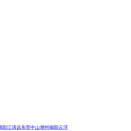
源
阳江
清远
东莞
中山
潮州
揭阳
云浮