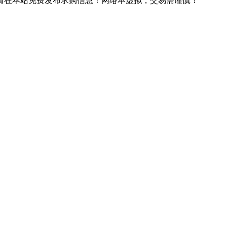
请在本站免费发布求购信息！
网络本虚拟，交易需谨慎！