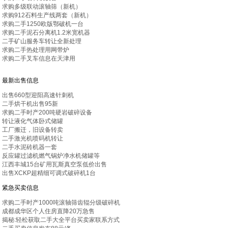
求购多级联动滚轴筛（新机）
求购912石料生产线两套（新机）
求购二手1250欧版鄂破机一台
求购二手泥石分离机1.2米宽机器
二手矿山服务车转让全新处理
求购二手热处理用网带炉
求购二手叉车信息在天津用
最新出售信息
出售660型迎阳高速针刺机
二手烘干机出售95新
求购二手时产200吨硬岩破碎设备
转让液化气体卧式储罐
工厂搬迁，旧设备转卖
二手激光机喷码机转让
二手水泥砖机器一套
反应罐过滤机燃气锅炉净水机储罐等
江西丰城15台矿用瓦斯真空泵低价出售
出售XCKP超精细可调式破碎机1台
紧急买卖信息
求购二手时产1000吨滚轴筛齿辊分级破碎机
成都成华区个人住房直降20万急售
揭秘:轻松获取二手大全平台买卖家联系方式