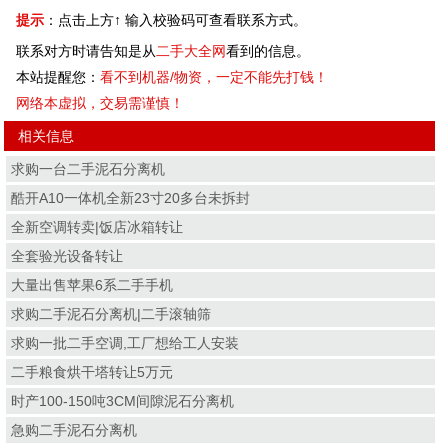
提示
：点击上方↑ 输入校验码可查看联系方式。
联系对方时请告知是从
二手大全网
看到的信息。
本站提醒您：
看不到机器/物资，一定不能先打钱！
网络本虚拟，交易需谨慎！
相关信息
求购一台二手泥石分离机
酷开A10一体机全新23寸20多台未拆封
全新空调转卖|饭店冰箱转让
全套验光设备转让
大量出售苹果6系二手手机
求购二手泥石分离机|二手滚轴筛
求购一批二手空调,工厂想给工人安装
二手粮食烘干塔转让5万元
时产100-150吨3CM间隙泥石分离机
急购二手泥石分离机