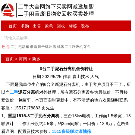
二手大全网旗下买卖网诚邀加盟
二手闲置废旧物资回收买卖处理
首页
求购
出售
紧急
回收
标签
发布
热点:
二手
电动车
求购
烘干机
出售
机床
二手呼吸机
茅台
首页
>
河南
>
新乡
6台二手泥石分离机低价转让
日期:2022/5/25 作者:青山技术 人气:
下面是我单位生产的6台全新泥石分离机，由于客户项目不干了，所
以当
二手
泥石分离机
对外处理，所有泥石分离设备为最低价，不再接
受议价，包装车，本页面实时更新中，有不清楚的地方欢迎随时联系
客服：15517178883 史先生
1、
重型1515-3二手泥石分离机
，三台15kw电机，工作面1.5米宽，15
轴设计，工作面长度约4.5米，约3cm间隙；一口价：13.8万，点击查
看详图、配置及技术参数：
1515多级联动滚轴筛