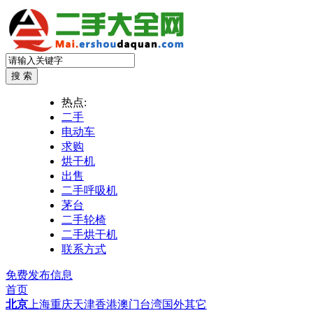
热点:
二手
电动车
求购
烘干机
出售
二手呼吸机
茅台
二手轮椅
二手烘干机
联系方式
免费发布信息
首页
北京
上海
重庆
天津
香港
澳门
台湾
国外
其它