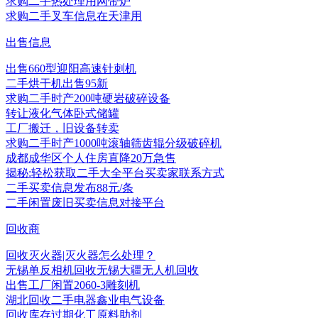
求购二手热处理用网带炉
求购二手叉车信息在天津用
出售信息
出售660型迎阳高速针刺机
二手烘干机出售95新
求购二手时产200吨硬岩破碎设备
转让液化气体卧式储罐
工厂搬迁，旧设备转卖
求购二手时产1000吨滚轴筛齿辊分级破碎机
成都成华区个人住房直降20万急售
揭秘:轻松获取二手大全平台买卖家联系方式
二手买卖信息发布88元/条
二手闲置废旧买卖信息对接平台
回收商
回收灭火器|灭火器怎么处理？
无锡单反相机回收无锡大疆无人机回收
出售工厂闲置2060-3雕刻机
湖北回收二手电器鑫业电气设备
回收库存过期化工原料助剂