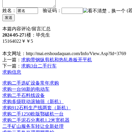
姓名：
验证码：
(
本篇内容评论/留言汇总
2024-05-27
1楼：毕先生
15164022￥￥5
本文网址：
http://mai.ershoudaquan.com/Info/View.Asp?Id=3769
上一篇：
求购带钢纵剪机和热轧卷板开平机
下一篇：
求购3台二手行车
求购信息
求购二手选矿设备常年求购
求购一台98新的电动车
求购二手石料线设备
求购多级联动滚轴筛（新机）
求购912石料生产线两套（新机）
求购二手1250欧版鄂破机一台
求购二手泥石分离机1.2米宽机器
二手矿山服务车转让全新处理