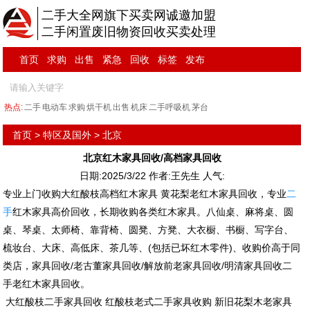
二手大全网旗下买卖网诚邀加盟
二手闲置废旧物资回收买卖处理
首页
求购
出售
紧急
回收
标签
发布
热点:
二手
电动车
求购
烘干机
出售
机床
二手呼吸机
茅台
首页
>
特区及国外
>
北京
北京红木家具回收/高档家具回收
日期:2025/3/22 作者:王先生 人气:
专业上门收购大红酸枝高档红木家具 黄花梨老红木家具回收，专业
二
手
红木家具高价回收，长期收购各类红木家具。八仙桌、麻将桌、圆
桌、琴桌、太师椅、靠背椅、圆凳、方凳、大衣橱、书橱、写字台、
梳妆台、大床、高低床、茶几等、(包括已坏红木零件)、收购价高于同
类店，家具回收/老古董家具回收/解放前老家具回收/明清家具回收二
手老红木家具回收。
大红酸枝二手家具回收 红酸枝老式二手家具收购 新旧花梨木老家具