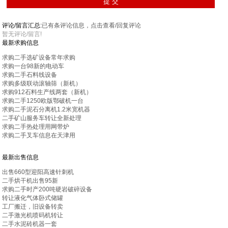
评论/留言汇总:
已有
条评论信息，点击查看/回复评论
暂无评论/留言!
最新求购信息
求购二手选矿设备常年求购
求购一台98新的电动车
求购二手石料线设备
求购多级联动滚轴筛（新机）
求购912石料生产线两套（新机）
求购二手1250欧版鄂破机一台
求购二手泥石分离机1.2米宽机器
二手矿山服务车转让全新处理
求购二手热处理用网带炉
求购二手叉车信息在天津用
最新出售信息
出售660型迎阳高速针刺机
二手烘干机出售95新
求购二手时产200吨硬岩破碎设备
转让液化气体卧式储罐
工厂搬迁，旧设备转卖
二手激光机喷码机转让
二手水泥砖机器一套