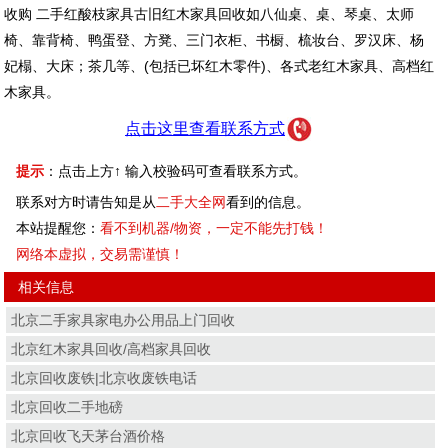
收购 二手红酸枝家具古旧红木家具回收如八仙桌、桌、琴桌、太师
椅、靠背椅、鸭蛋登、方凳、三门衣柜、书橱、梳妆台、罗汉床、杨
妃榻、大床；茶几等、(包括已坏红木零件)、各式老红木家具、高档红
木家具。
点击这里查看联系方式
提示
：点击上方↑ 输入校验码可查看联系方式。
联系对方时请告知是从
二手大全网
看到的信息。
本站提醒您：
看不到机器/物资，一定不能先打钱！
网络本虚拟，交易需谨慎！
相关信息
北京二手家具家电办公用品上门回收
北京红木家具回收/高档家具回收
北京回收废铁|北京收废铁电话
北京回收二手地磅
北京回收飞天茅台酒价格