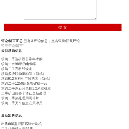
评论/留言汇总:
已有
条评论信息，点击查看/回复评论
暂无评论/留言!
最新求购信息
求购二手选矿设备常年求购
求购一台98新的电动车
求购二手石料线设备
求购多级联动滚轴筛（新机）
求购912石料生产线两套（新机）
求购二手1250欧版鄂破机一台
求购二手泥石分离机1.2米宽机器
二手矿山服务车转让全新处理
求购二手热处理用网带炉
求购二手叉车信息在天津用
最新出售信息
出售660型迎阳高速针刺机
二手烘干机出售95新