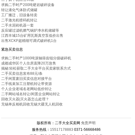
求购二手时产200吨硬岩破碎设备
转让液化气体卧式储罐
工厂搬迁，旧设备转卖
二手激光机喷码机转让
二手水泥砖机器一套
反应罐过滤机燃气锅炉净水机储罐等
江西丰城15台矿用瓦斯真空泵低价出售
出售XCKP超精细可调式破碎机1台
紧急买卖信息
求购二手时产1000吨滚轴筛齿辊分级破碎机
成都成华区个人住房直降20万急售
揭秘:轻松获取二手大全平台买卖家联系方式
二手买卖信息发布88元/条
二手闲置废旧买卖信息对接平台
二手线束加工注塑机转让带资源
个人企业老域名老网站低价转让
二手网站域名转让/闲置企业网站转让
回收灭火器|灭火器怎么处理？
无锡单反相机回收无锡大疆无人机回收
版权所有：二手大全买卖网
免责声明
服务热线：
15517178883
0371-56668486