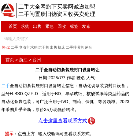
二手大全网旗下买卖网诚邀加盟
二手闲置废旧物资回收买卖处理
首页
求购
出售
紧急
回收
标签
发布
热点:
二手
电动车
求购
烘干机
出售
机床
二手呼吸机
茅台
首页
>
浙江
>
台州
二手全自动切条装袋封口设备转让
日期:2025/7/7 作者:匿名 人气:
二手
全自动切条装袋封口设备转让信息：自动化切条装袋封口设备，
型号H-BSD-QZF-D，适用于BD、早孕试纸、核酸试纸等类型药品的
自动化条袋包装，可广泛应用于IVD、制药、保健、等各领域。2023
年采购几乎全新，原价35万现低价转出。
点击这里查看联系方式
提示
：点击上方↑ 输入校验码可查看联系方式。