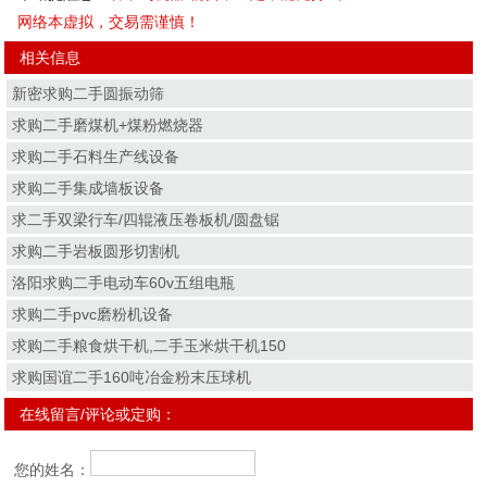
网络本虚拟，交易需谨慎！
相关信息
新密求购二手圆振动筛
求购二手磨煤机+煤粉燃烧器
求购二手石料生产线设备
求购二手集成墙板设备
求二手双梁行车/四辊液压卷板机/圆盘锯
求购二手岩板圆形切割机
洛阳求购二手电动车60v五组电瓶
求购二手pvc磨粉机设备
求购二手粮食烘干机,二手玉米烘干机150
求购国谊二手160吨冶金粉末压球机
在线留言/评论或定购：
您的姓名：