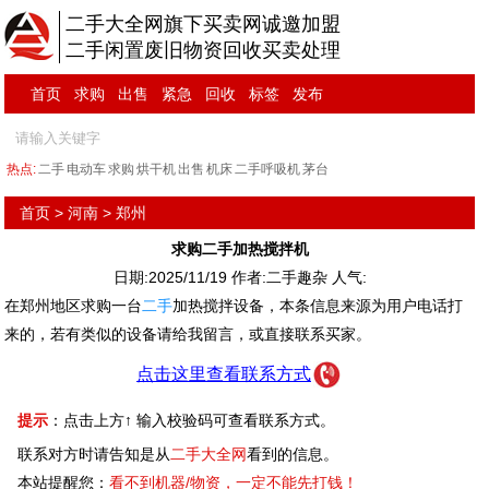
二手大全网旗下买卖网诚邀加盟
二手闲置废旧物资回收买卖处理
首页
求购
出售
紧急
回收
标签
发布
热点:
二手
电动车
求购
烘干机
出售
机床
二手呼吸机
茅台
首页
>
河南
>
郑州
求购二手加热搅拌机
日期:2025/11/19 作者:二手趣杂 人气:
在郑州地区求购一台
二手
加热搅拌设备，本条信息来源为用户电话打
来的，若有类似的设备请给我留言，或直接联系买家。
点击这里查看联系方式
提示
：点击上方↑ 输入校验码可查看联系方式。
联系对方时请告知是从
二手大全网
看到的信息。
本站提醒您：
看不到机器/物资，一定不能先打钱！