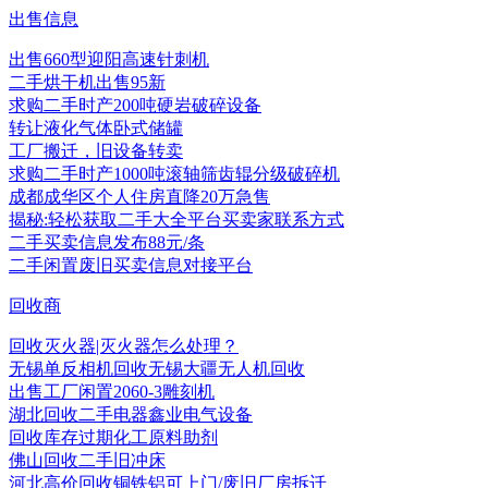
出售信息
出售660型迎阳高速针刺机
二手烘干机出售95新
求购二手时产200吨硬岩破碎设备
转让液化气体卧式储罐
工厂搬迁，旧设备转卖
求购二手时产1000吨滚轴筛齿辊分级破碎机
成都成华区个人住房直降20万急售
揭秘:轻松获取二手大全平台买卖家联系方式
二手买卖信息发布88元/条
二手闲置废旧买卖信息对接平台
回收商
回收灭火器|灭火器怎么处理？
无锡单反相机回收无锡大疆无人机回收
出售工厂闲置2060-3雕刻机
湖北回收二手电器鑫业电气设备
回收库存过期化工原料助剂
佛山回收二手旧冲床
河北高价回收铜铁铝可上门/废旧厂房拆迁