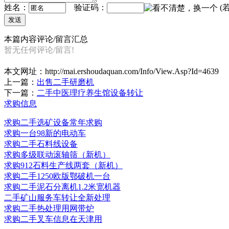
姓名：
验证码：
(
本篇内容评论/留言汇总
暂无任何评论/留言!
本文网址：
http://mai.ershoudaquan.com/Info/View.Asp?Id=4639
上一篇：
出售二手研磨机
下一篇：
二手中医理疗养生馆设备转让
求购信息
求购二手选矿设备常年求购
求购一台98新的电动车
求购二手石料线设备
求购多级联动滚轴筛（新机）
求购912石料生产线两套（新机）
求购二手1250欧版鄂破机一台
求购二手泥石分离机1.2米宽机器
二手矿山服务车转让全新处理
求购二手热处理用网带炉
求购二手叉车信息在天津用