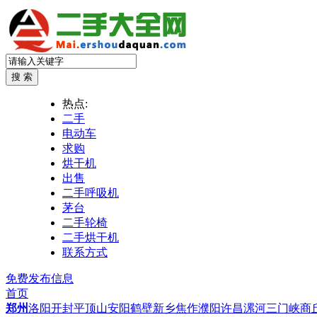
热点:
二手
电动车
求购
烘干机
出售
二手呼吸机
茅台
二手轮椅
二手烘干机
联系方式
免费发布信息
首页
郑州
洛阳
开封
平顶山
安阳
鹤壁
新乡
焦作
濮阳
许昌
漯河
三门峡
商