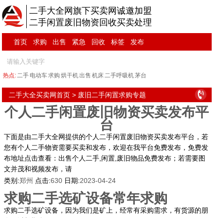
二手大全网旗下买卖网诚邀加盟
二手闲置废旧物资回收买卖处理
首页
求购
出售
紧急
回收
标签
发布
热点:
二手
电动车
求购
烘干机
出售
机床
二手呼吸机
茅台
二手大全买卖网首页
> 废旧二手闲置求购专题
个人二手闲置废旧物资买卖发布平
台
下面是由二手大全网提供的个人二手闲置废旧物资买卖发布平台，若
您有个人二手物资需要买卖和发布，欢迎在我平台免费发布，免费发
布地址点击查看：出售个人二手,闲置,废旧物品免费发布；若需要图
文并茂和视频发布，请
类别:
郑州
点击:
630
日期:
2023-04-24
求购二手选矿设备常年求购
求购二手选矿设备，因为我们是矿上，经常有采购需求，有货源的朋