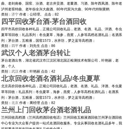
曲、老剑南春、国窖、汾酒、老古井贡酒、老董酒、习酒、陈年西凤酒、陈年老
泸州老窖特曲、老年份全兴大曲酒、80年代双沟大曲、90年代特制黄鹤
类别：
济宁
作者：
公经理。
点击：
82
四平回收茅台酒-茅台酒回收
四平市高价回收各种礼品，正规公司回收礼品，老酒、名酒、礼品、洋酒、冬虫
夏草等回收：礼品系列：冬虫夏草，海参，燕窝，人参等高档名酒礼品；名酒系
列：茅台酒，五粮液，国窖1573，水井坊，梦之蓝等高档酒；
类别：
四平
作者：
刘先生
点击：
86
武汉个人老酒茅台转让
茅台老酒出售，湖北省武汉市江汉区湖北国正检测技术有限公司，叶艳丽，老
酒，个人
类别：
武汉
作者：
叶艳丽
点击：
42
北京回收老酒名酒礼品/冬虫夏草
北京高价回收各种礼品，正规公司回收礼品，老酒、名酒、礼品、洋酒、冬虫夏
草等回收：礼品系列：冬虫夏草，海参，燕窝，人参等高档名酒礼品；名酒系
列：茅台酒，五粮液，国窖1573，水井坊，梦之蓝等高档酒；
类别：
北京
作者：
蔺经理
点击：
82
兰州上门回收茅台酒老酒礼品
兰州回收高档酒（兰州高档酒回收电话）兰州回收五粮液酒回收兰州茅台酒回收
中心专业为大众客户提供一站式名酒回收服务。专业从事回收名酒礼品多年，我