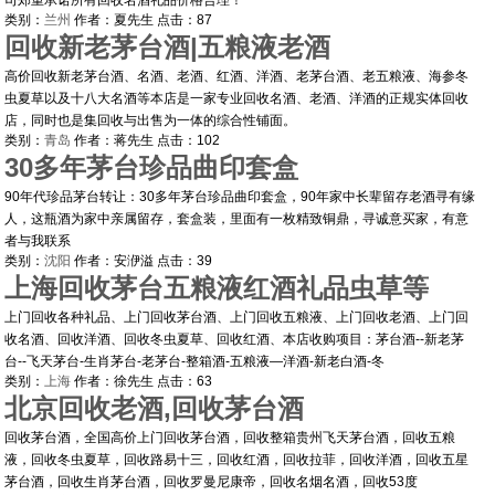
司郑重承诺所有回收名酒礼品价格合理！
类别：
兰州
作者：
夏先生
点击：
87
回收新老茅台酒|五粮液老酒
高价回收新老茅台酒、名酒、老酒、红酒、洋酒、老茅台酒、老五粮液、海参冬
虫夏草以及十八大名酒等本店是一家专业回收名酒、老酒、洋酒的正规实体回收
店，同时也是集回收与出售为一体的综合性铺面。
类别：
青岛
作者：
蒋先生
点击：
102
30多年茅台珍品曲印套盒
90年代珍品茅台转让：30多年茅台珍品曲印套盒，90年家中长辈留存老酒寻有缘
人，这瓶酒为家中亲属留存，套盒装，里面有一枚精致铜鼎，寻诚意买家，有意
者与我联系
类别：
沈阳
作者：
安洢溢
点击：
39
上海回收茅台五粮液红酒礼品虫草等
上门回收各种礼品、上门回收茅台酒、上门回收五粮液、上门回收老酒、上门回
收名酒、回收洋酒、回收冬虫夏草、回收红酒、本店收购项目：茅台酒--新老茅
台--飞天茅台-生肖茅台-老茅台-整箱酒-五粮液—洋酒-新老白酒-冬
类别：
上海
作者：
徐先生
点击：
63
北京回收老酒,回收茅台酒
回收茅台酒，全国高价上门回收茅台酒，回收整箱贵州飞天茅台酒，回收五粮
液，回收冬虫夏草，回收路易十三，回收红酒，回收拉菲，回收洋酒，回收五星
茅台酒，回收生肖茅台酒，回收罗曼尼康帝，回收名烟名酒，回收53度