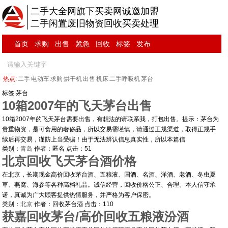
二手大全网旗下买卖网诚邀加盟
二手闲置废旧物资回收买卖处理
首页
求购
出售
紧急
回收
标签
发布
热点:
二手
电动车
求购
烘干机
出售
机床
二手呼吸机
茅台
标签:茅台
10箱2007年的飞天茅台出售
10箱2007年的飞天茅台需要出售，有想法的请联系我，打包出售。提示：茅台为
贵重物资，是可食用的奢侈品，所以交易需谨慎，请通过正规渠道，取得正规手
续后再交易，谨防上当受骗！由于无法辨认信息真实性，所以本篇信
类别：
青岛
作者：
匿名
点击：
51
北京回收飞天茅台酒价格
在北京，长期现金高价回收茅台酒、五粮液、国酒、名酒、洋酒、老酒、冬虫夏
草、燕窝、海参等各种高档礼品。诚信经营，回收价格公正、合理。本人信守承
诺，真诚为广大顾客提供热情服务，并严格为客户保密。
类别：
北京
作者：
回收茅台酒
点击：
110
获嘉回收茅台/高价回收五粮液汾酒