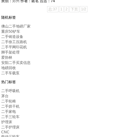
类别：
郑州
作者：
匿名
点击：
74
总:37
1
2
下页
1/2
随机标签
佛山二手地磅厂家
重庆50铲车
二手铸造设备
二手徐工压路机
二手平网印花机
脚手架处理
爱协林
安阳二手买卖信息
地磅回收
二手车载泵
热门标签
二手呼吸机
茅台
二手轮椅
二手烘干机
二手家电
二手三轮车
护理床
二手护理床
CNC
电动三轮车