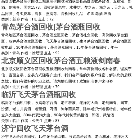
高价回收茅台高价回收五粮液高价回收汾酒获嘉县高价回收茅台酒、五粮液、郎
酒、剑南春、国窖1573、回收泸州老窖、水井坊、梦之蓝、海之蓝，天之蓝，礼
品阿胶、冬虫夏草，海参，燕窝等。高价回收礼品：名酒.老酒.洋酒
类别：
新乡
作者：
HE
点击：
72
青岛茅台酒回收|茅台酒瓶回收
青岛地区茅台酒瓶回收，茅台酒空瓶回收，茅台酒礼盒回收，高价回收茅台酒
瓶，各种茅台酒空瓶回收，飞天茅台酒瓶回收，生肖茅台酒瓶回收，茅台酒瓶回
收电话，30年茅台酒瓶回收，茅台酒盒回收，15年茅台酒瓶回收，年份
类别：
青岛
作者：
徐经理
点击：
92
北京顺义区回收茅台酒五粮液剑南春
北京顺义区回收茅台酒回收五粮液回收剑南春，常年高价回收各种名酒。诚实守
信，当面交易，交易方式随客户选择。我们会严格的为客户保密，解决您的后顾
之忧，我们有很好的职业道德。请您放心回收！欢迎新老客户来电咨
类别：
北京
作者：
徐经理
点击：
79
临沂飞天茅台酒瓶回收
临沂茅台酒瓶回收，收购老茅台酒、老五粮液、老洋河大曲、老剑南春、国窖、
汾酒、老古井贡酒、老董酒、习酒、陈年西凤酒、陈年老泸州老窖特曲、老年份
全兴大曲酒、80年代双沟大曲、90年代特制黄鹤楼酒、郎酒、武陵酒
类别：
临沂
作者：
公先生
点击：
87
济宁回收飞天茅台酒
济宁飞天茅台酒回收。15年茅台酒回收。收购老茅台酒、老五粮液、老洋河大