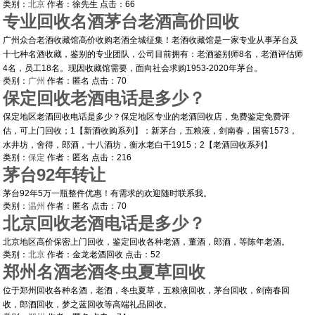
类别：
北京
作者：
徐先生
点击：
66
专业回收名酒茅台老酒高价回收
广州众合老酒收藏馆高价收购老酒全城征集！老酒收藏馆是一家专业从事茅台及
十七种名酒收藏，鉴别的专业团队，公司目前拥有：老酒鉴别师8名，老酒评估师
4名，员工18名。现因收藏馆需要，面向社会求购1953-2020年茅台。
类别：
广州
作者：
匿名
点击：
70
保定回收老酒电话是多少？
保定地区老酒回收电话是多少？保定地区专业的老酒回收店，免费鉴定免费评
估，可上门回收；1【新酒收购系列】：新茅台，五粮液，剑南春，国窖1573，
水井坊，舍得，郎酒，十八酒坊，衡水老白干1915；2【老酒回收系列】
类别：
保定
作者：
匿名
点击：
216
茅台92年转让
茅台92年5万一瓶整件优惠！有需求的欢迎随时联系我。
类别：
温州
作者：
匿名
点击：
70
北京回收老酒电话是多少？
北京地区高价保密上门回收，鉴定回收各种老酒，董酒，郎酒，等陈年老酒。
类别：
北京
作者：
金龙老酒回收
点击：
52
郑州名酒老酒冬虫夏草回收
位于郑州回收各种名酒，老酒，冬虫夏草，五粮液回收，茅台回收，剑南春回
收，郎酒回收，梦之蓝回收等高端礼品回收。