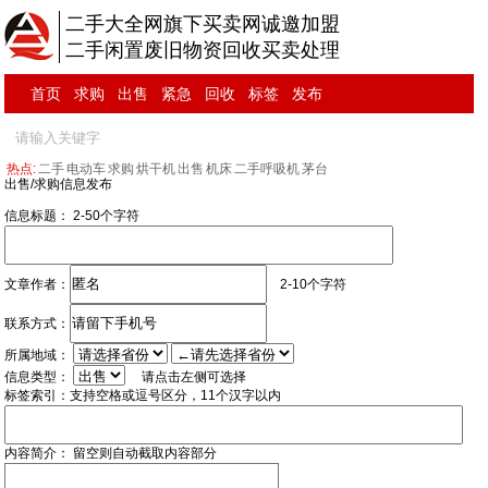
二手大全网旗下买卖网诚邀加盟
二手闲置废旧物资回收买卖处理
首页
求购
出售
紧急
回收
标签
发布
热点:
二手
电动车
求购
烘干机
出售
机床
二手呼吸机
茅台
出售/求购信息发布
信息标题：
2-50个字符
文章作者：
2-10个字符
联系方式：
所属地域：
信息类型：
请点击左侧可选择
标签索引：
支持空格或逗号区分，11个汉字以内
内容简介：
留空则自动截取内容部分