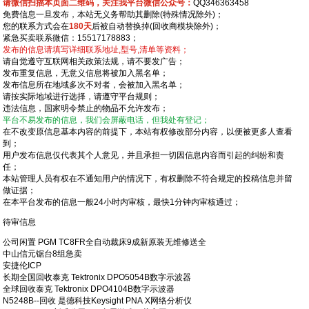
请微信扫描本页面二维码，关注我平台微信公众号：
QQ346363458
免费信息一旦发布，本站无义务帮助其删除(特殊情况除外)；
您的联系方式会在
180天
后被自动替换掉(回收商模块除外)；
紧急买卖联系微信：15517178883；
发布的信息请填写详细联系地址,型号,清单等资料；
请自觉遵守互联网相关政策法规，请不要发广告；
发布重复信息，无意义信息将被加入黑名单；
发布信息所在地域多次不对者，会被加入黑名单；
请按实际地域进行选择，请遵守平台规则；
违法信息，国家明令禁止的物品不允许发布；
平台不易发布的信息，我们会屏蔽电话，但我处有登记；
在不改变原信息基本内容的前提下，本站有权修改部分内容，以便被更多人查看
到；
用户发布信息仅代表其个人意见，并且承担一切因信息内容而引起的纠纷和责
任；
本站管理人员有权在不通知用户的情况下，有权删除不符合规定的投稿信息并留
做证据；
在本平台发布的信息一般24小时内审核，最快1分钟内审核通过；
待审信息
公司闲置 PGM TC8FR全自动裁床9成新原装无维修送全
中山信元锯台8组急卖
安捷伦ICP
长期全国回收泰克 Tektronix DPO5054B数字示波器
全球回收泰克 Tektronix DPO4104B数字示波器
N5248B--回收 是德科技Keysight PNA X网络分析仪