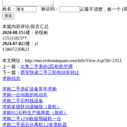
姓名：
验证码：
(
本篇内容评论/留言汇总
2024-08-15
1楼：孙悦彬
155111815**
2024-07-02
2楼：yl
15&07230&21
本文网址：
http://mai.ershoudaquan.com/Info/View.Asp?Id=2353
上一篇：
出售二手美的2匹柜机空调
下一篇：
西安快递二手三轮电动车转让
求购信息
求购二手选矿设备常年求购
求购一台98新的电动车
求购二手石料线设备
求购多级联动滚轴筛（新机）
求购912石料生产线两套（新机）
求购二手1250欧版鄂破机一台
求购二手泥石分离机1.2米宽机器