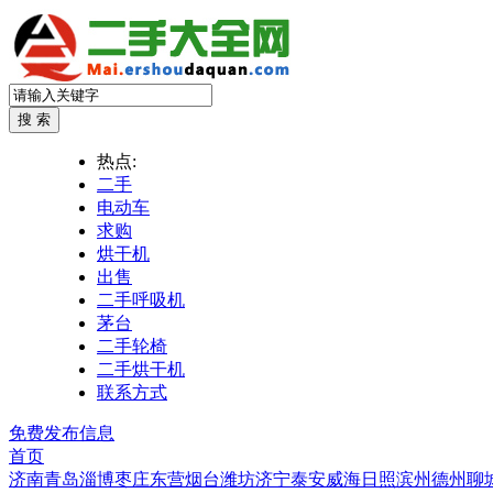
热点:
二手
电动车
求购
烘干机
出售
二手呼吸机
茅台
二手轮椅
二手烘干机
联系方式
免费发布信息
首页
济南
青岛
淄博
枣庄
东营
烟台
潍坊
济宁
泰安
威海
日照
滨州
德州
聊