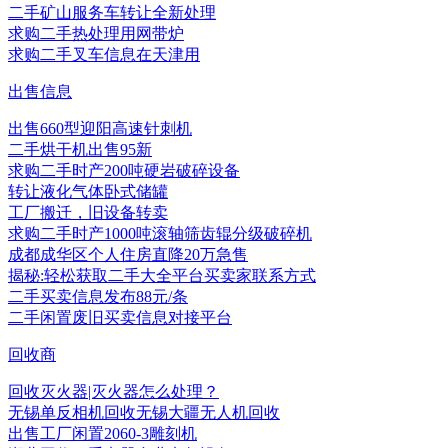
二手矿山服务车转让全新处理
求购二手热处理用网带炉
求购二手叉车信息在天津用
出售信息
出售660型迎阳高速针刺机
二手烘干机出售95新
求购二手时产200吨硬岩破碎设备
转让液化气体卧式储罐
工厂搬迁，旧设备转卖
求购二手时产1000吨滚轴筛齿辊分级破碎机
成都成华区个人住房直降20万急售
揭秘:轻松获取二手大全平台买卖家联系方式
二手买卖信息发布88元/条
二手闲置废旧买卖信息对接平台
回收商
回收灭火器|灭火器怎么处理？
无锡单反相机回收无锡大疆无人机回收
出售工厂闲置2060-3雕刻机