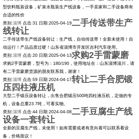
型饮料瓶装设备，矿泉水瓶装生产线设备，一手卖家和二手设备商有
合适的性价
二手传送带生产
类别:
淄博
点击:
31
日期:
2025-04-19
线转让
二手传送带生产线设备转让：生产线，自动传送带！全新未使用！自
动运行！产品品质过硬！山东省淄博市开发区吉利汽车使用。
求购2手雷蒙磨
类别:
淄博
点击:
20
日期:
2025-04-13
求购2手雷蒙磨，型号为：180/190，使用地址在：山东淄博淄川，请
有二手雷蒙磨货源的朋友联系我，谢谢！
转让二手合肥锻
类别:
淄博
点击:
59
日期:
2024-04-17
压四柱液压机
大型二手锻压设备转让，出售合肥锻压500吨四柱液压机，定做的专
机，设备总重23.7吨，可看实物。
二手豆腐生产线
类别:
淄博
点击:
44
日期:
2024-04-08
设备一套转让
全新的豆腐生产线，未使用！如有需要或者有意向着可以联系看设
备，价格面议！