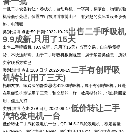
备一批
一批二手设备转让：卷板机，自动焊机，十字架，翻滚台，物理试验
机等低价处理。位置在山东淄博市博山区，有兴趣的实际看设备谈价
格，电话联
出售二手呼吸机
类别:
淄博
点击:
59
日期:
2022-10-26
9.9成新,只用了15天
出售二手呼吸机（9.9成新，只用了15天）当面交易，自主验货提
货，不快递邮寄。由于二手呼吸机根据规定，属于禁发类信息，所以
卖家联系方式已
二手有创呼吸
类别:
淄博
点击:
189
日期:
2022-08-19
机转让(用了三天)
托朋友在厂家购买的舒普思达S1100呼吸机，属于有创呼吸机，只是
在重症监护室试用了三天，和全新的一样，效果挺好的，想出院回家
用，但是又打
低价转让二手
类别:
淄博
点击:
279
日期:
2022-08-17
汽轮发电机一台
低价转让二手汽轮发电机一台，QF-J4.5-2汽轮发电机，额定容量
5.625MVA，额定功率4.5MW，额定电压10.5KV，额定电流309.3A，