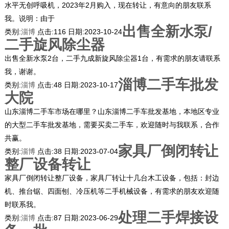
水平无创呼吸机，2023年2月购入，现在转让，有意向的朋友联系
我。说明：由于
出售全新水泵/
类别:
淄博
点击:
116
日期:
2023-10-24
二手旋风除尘器
出售全新水泵2台，二手九成新旋风除尘器1台，有需求的朋友请联系
我，谢谢。
淄博二手车批发
类别:
淄博
点击:
48
日期:
2023-10-17
大院
山东淄博二手车市场在哪里？山东淄博二手车批发基地，本地区专业
的大型二手车批发基地，需要买卖二手车，欢迎随时与我联系，合作
共赢。
家具厂倒闭转让
类别:
淄博
点击:
38
日期:
2023-07-04
整厂设备转让
家具厂倒闭转让整厂设备，家具厂转让十几台木工设备，包括：封边
机、推台锯、四面刨、冷压机等二手机械设备，有需求的朋友欢迎随
时联系我。
处理二手焊接设
类别:
淄博
点击:
87
日期:
2023-06-29