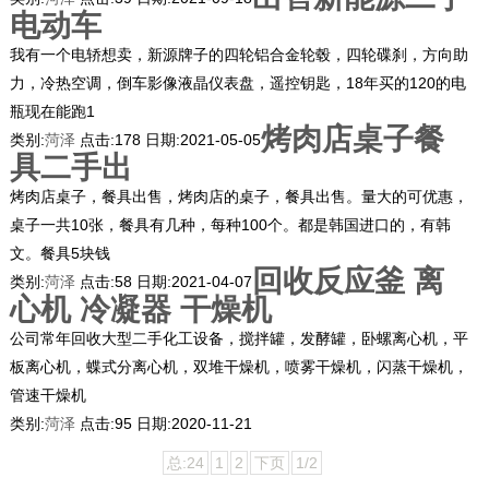
电动车
我有一个电轿想卖，新源牌子的四轮铝合金轮毂，四轮碟刹，方向助
力，冷热空调，倒车影像液晶仪表盘，遥控钥匙，18年买的120的电
瓶现在能跑1
烤肉店桌子餐
类别:
菏泽
点击:
178
日期:
2021-05-05
具二手出
烤肉店桌子，餐具出售，烤肉店的桌子，餐具出售。量大的可优惠，
桌子一共10张，餐具有几种，每种100个。都是韩国进口的，有韩
文。餐具5块钱
回收反应釜 离
类别:
菏泽
点击:
58
日期:
2021-04-07
心机 冷凝器 干燥机
公司常年回收大型二手化工设备，搅拌罐，发酵罐，卧螺离心机，平
板离心机，蝶式分离心机，双堆干燥机，喷雾干燥机，闪蒸干燥机，
管速干燥机
类别:
菏泽
点击:
95
日期:
2020-11-21
总:24
1
2
下页
1/2