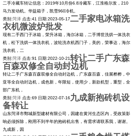
二手冷藏车转让信息：2019年10月份6.8冷藏车，江淮格尔发，210
马力发动机。华益箱子，凯雪960冷机。
二手家电冰箱洗
类别:
菏泽
点击:
41
日期:
2023-05-17
衣机微波炉批发
现有二手西门子冰箱，荣升冰箱，海尔冰箱，二手博世洗烘一体洗衣
机，松下洗烘一体洗衣机，波轮洗衣机西门子，美的，荣事达，海尔
洗衣机，二
转让二手广东森
类别:
菏泽
点击:
91
日期:
2022-10-21
百森双修全自动封边机
转让二手广东森百森双修全自动封边机，广东森百森，佳展桦桦，中
亚等全自动封边机，成色新，年限短，使用少，新款机型，重型，全
部广东机，
九成新抱砖机设
类别:
菏泽
点击:
69
日期:
2022-07-16
备转让
山东菏泽市鄄城新型建材有限公司，因建在黄河生态区内，受政策影
响必须拆除，刚用不到半年的抱砖机出售，有需求请联系我，谢谢。
九成新，因