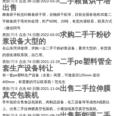
二手粮食烘干塔
类别:
菏泽
点击:
38
日期:
2022-03-26
出售
粮食烘干机也叫粮食烘干塔，谷物烘干机等，目前全国各地有30套二
手粮食烘干塔对外处理，时产60吨、20吨，有意向请联系，联系方式
（微信同号
求购二手干粉砂
类别:
菏泽
点击:
74
日期:
2022-03-03
浆设备大型的
在山东菏泽使用，求购一台二手干粉砂浆设备，要求大型的，有货源
的朋友请联系我，自己用。
二手pe塑料管全
类别:
菏泽
点击:
74
日期:
2021-12-29
套生产设备转让
有一套pe塑料生产设备（全套）闲置，可做直径125mm-直径
400mm，有需要的可以联系我！范先生
出售二手拉伸膜
类别:
菏泽
点击:
60
日期:
2021-11-04
真空包装机
常年低价出售食品包装机，肉制品设备，化工设备等等成色9成新以
上。出售二手拉伸膜真空包装机，小康连续真空真空包装机。
出售新能源二手
类别:
菏泽
点击:
39
日期:
2021-09-18