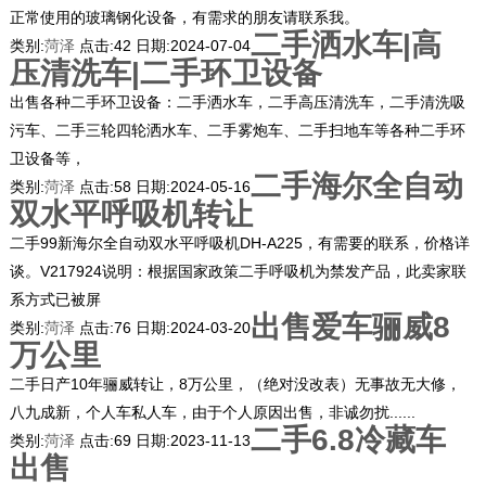
正常使用的玻璃钢化设备，有需求的朋友请联系我。
二手洒水车|高
类别:
菏泽
点击:
42
日期:
2024-07-04
压清洗车|二手环卫设备
出售各种二手环卫设备：二手洒水车，二手高压清洗车，二手清洗吸
污车、二手三轮四轮洒水车、二手雾炮车、二手扫地车等各种二手环
卫设备等，
二手海尔全自动
类别:
菏泽
点击:
58
日期:
2024-05-16
双水平呼吸机转让
二手99新海尔全自动双水平呼吸机DH-A225，有需要的联系，价格详
谈。V217924说明：根据国家政策二手呼吸机为禁发产品，此卖家联
系方式已被屏
出售爱车骊威8
类别:
菏泽
点击:
76
日期:
2024-03-20
万公里
二手日产10年骊威转让，8万公里，（绝对没改表）无事故无大修，
八九成新，个人车私人车，由于个人原因出售，非诚勿扰......
二手6.8冷藏车
类别:
菏泽
点击:
69
日期:
2023-11-13
出售