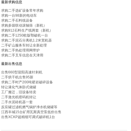
最新求购信息
求购二手选矿设备常年求购
求购一台98新的电动车
求购二手石料线设备
求购多级联动滚轴筛（新机）
求购912石料生产线两套（新机）
求购二手1250欧版鄂破机一台
求购二手泥石分离机1.2米宽机器
二手矿山服务车转让全新处理
求购二手热处理用网带炉
求购二手叉车信息在天津用
最新出售信息
出售660型迎阳高速针刺机
二手烘干机出售95新
求购二手时产200吨硬岩破碎设备
转让液化气体卧式储罐
工厂搬迁，旧设备转卖
二手激光机喷码机转让
二手水泥砖机器一套
反应罐过滤机燃气锅炉净水机储罐等
江西丰城15台矿用瓦斯真空泵低价出售
出售XCKP超精细可调式破碎机1台