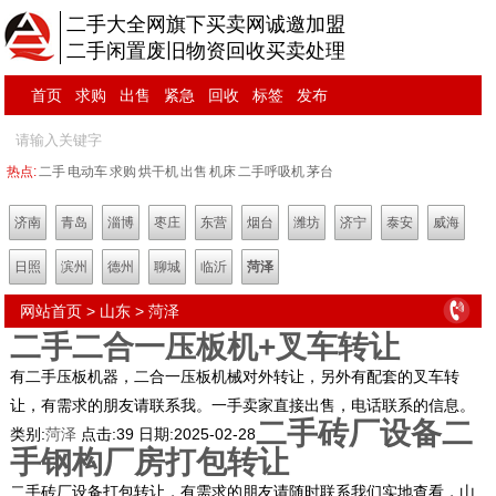
二手大全网旗下买卖网诚邀加盟
二手闲置废旧物资回收买卖处理
首页
求购
出售
紧急
回收
标签
发布
热点:
二手
电动车
求购
烘干机
出售
机床
二手呼吸机
茅台
济南
青岛
淄博
枣庄
东营
烟台
潍坊
济宁
泰安
威海
日照
滨州
德州
聊城
临沂
菏泽
网站首页
>
山东
>
菏泽
二手二合一压板机+叉车转让
有二手压板机器，二合一压板机械对外转让，另外有配套的叉车转
让，有需求的朋友请联系我。一手卖家直接出售，电话联系的信息。
二手砖厂设备二
类别:
菏泽
点击:
39
日期:
2025-02-28
手钢构厂房打包转让
二手砖厂设备打包转让，有需求的朋友请随时联系我们实地查看，山