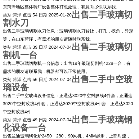
东菏泽地区整体砖厂设备整体打包处理，有意向尽快联系我。
出售二手玻璃切
类别:
菏泽
点击:
54
日期:
2025-01-20
割水刀
出售二手玻璃切割水刀信息：玻璃切割水刀转让，打孔，挖角，异形
等，在山东菏泽，有需求的朋友请随时联系我。
出售二手玻璃切
类别:
菏泽
点击:
39
日期:
2024-07-04
割机一台
出售二手玻璃切割机一台信息：出售19年银瑞切割机4228一台，有
需求的朋友请联系我，机器都可以正常使用。
出售二手中空玻
类别:
菏泽
点击:
56
日期:
2024-07-04
璃设备
出售二手中空玻璃设备信息：正通达3020中空封胶线4件套，正通达
3020中空封胶线4件套，正通达3020中空封胶线4件套，正通达3020
中空封胶线4件
出售二手玻璃钢
类别:
菏泽
点击:
49
日期:
2024-07-04
化设备一台
出售兰迪玻璃钢化炉2450，280，90风机，4MM起步，上部对流，