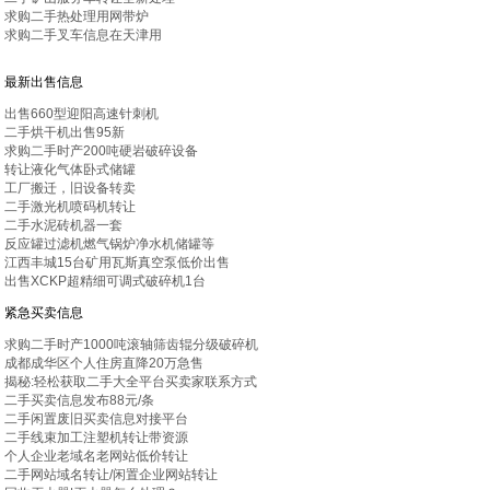
求购二手热处理用网带炉
求购二手叉车信息在天津用
最新出售信息
出售660型迎阳高速针刺机
二手烘干机出售95新
求购二手时产200吨硬岩破碎设备
转让液化气体卧式储罐
工厂搬迁，旧设备转卖
二手激光机喷码机转让
二手水泥砖机器一套
反应罐过滤机燃气锅炉净水机储罐等
江西丰城15台矿用瓦斯真空泵低价出售
出售XCKP超精细可调式破碎机1台
紧急买卖信息
求购二手时产1000吨滚轴筛齿辊分级破碎机
成都成华区个人住房直降20万急售
揭秘:轻松获取二手大全平台买卖家联系方式
二手买卖信息发布88元/条
二手闲置废旧买卖信息对接平台
二手线束加工注塑机转让带资源
个人企业老域名老网站低价转让
二手网站域名转让/闲置企业网站转让