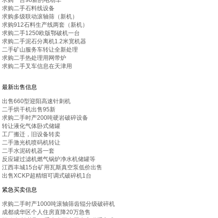
求购一台98新的电动车
求购二手石料线设备
求购多级联动滚轴筛（新机）
求购912石料生产线两套（新机）
求购二手1250欧版鄂破机一台
求购二手泥石分离机1.2米宽机器
二手矿山服务车转让全新处理
求购二手热处理用网带炉
求购二手叉车信息在天津用
最新出售信息
出售660型迎阳高速针刺机
二手烘干机出售95新
求购二手时产200吨硬岩破碎设备
转让液化气体卧式储罐
工厂搬迁，旧设备转卖
二手激光机喷码机转让
二手水泥砖机器一套
反应罐过滤机燃气锅炉净水机储罐等
江西丰城15台矿用瓦斯真空泵低价出售
出售XCKP超精细可调式破碎机1台
紧急买卖信息
求购二手时产1000吨滚轴筛齿辊分级破碎机
成都成华区个人住房直降20万急售