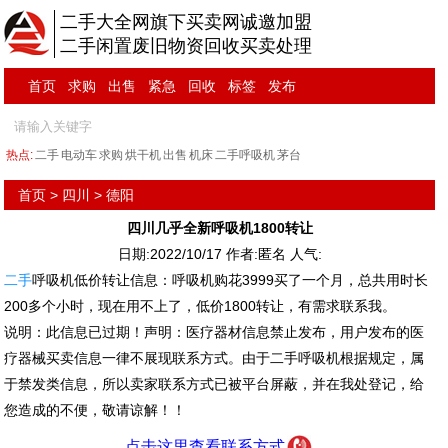
二手大全网旗下买卖网诚邀加盟
二手闲置废旧物资回收买卖处理
首页
求购
出售
紧急
回收
标签
发布
热点:
二手
电动车
求购
烘干机
出售
机床
二手呼吸机
茅台
首页
>
四川
>
德阳
四川几乎全新呼吸机1800转让
日期:2022/10/17 作者:匿名 人气:
二手
呼吸机低价转让信息：呼吸机购花3999买了一个月，总共用时长
200多个小时，现在用不上了，低价1800转让，有需求联系我。
说明：此信息已过期！声明：医疗器材信息禁止发布，用户发布的医
疗器械买卖信息一律不展现联系方式。由于二手呼吸机根据规定，属
于禁发类信息，所以卖家联系方式已被平台屏蔽，并在我处登记，给
您造成的不便，敬请谅解！！
点击这里查看联系方式