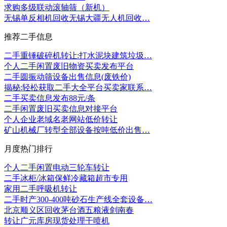
求购多级联动滚轴筛（新机）
无锡单反相机回收无锡大疆无人机回收…
推荐二手信息
二手重锤破碎机转让:打水泥块建筑垃圾…
个人二手闲置废旧物资买卖发布平台
二手圆振动筛设备出售信息(废铁价)
揭秘:轻松获取二手大全平台买卖家联系…
二手买卖信息发布88元/条
二手闲置废旧买卖信息对接平台
个人企业老域名老网站低价转让
矿山机械厂转型全部设备按吨低价出售…
月度热门排行
个人二手闲置电动三轮车转让
二手冰柜/冰箱保鲜冷藏箱超市专用
家用二手呼吸机转让
二手时产300-400吨砂石生产线全套设备…
北京顺义区回收茅台酒五粮液剑南春
转让广元库房现货处理干喷机