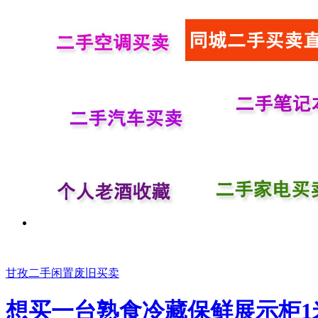
甘孜二手闲置废旧买卖
想买一台熟食冷藏保鲜展示柜1