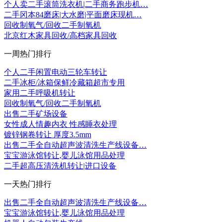
个人卖二手滚筒洗衣机|二手商务跑步机…
二手冈本84磨床|大水磨|平面磨床现机…
回收制氧气/回收二手制氧机
北京红木家具回收/高档家具回收
一周热门排行
个人二手闲置电动三轮车转让
二手冰柜/冰箱保鲜冷藏箱超市专用
家用二手呼吸机转让
回收制氧气/回收二手制氧机
出售二手矿场设备
女性成人情趣内衣 性感睡衣处理
镀锌钢卷转让 厚度3.5mm
出售二手全自动超声波清洗生产线设备…
宝宝游泳馆转让,婴儿泳馆用品处理
二手超高压清洗机转让|进口设备
一天热门排行
出售二手全自动超声波清洗生产线设备…
宝宝游泳馆转让,婴儿泳馆用品处理