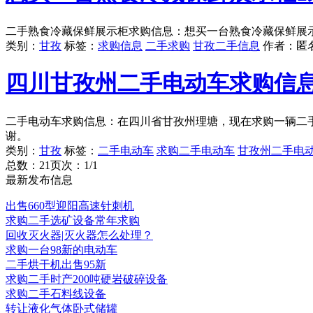
二手熟食冷藏保鲜展示柜求购信息：想买一台熟食冷藏保鲜展示
类别：
甘孜
标签：
求购信息
二手求购
甘孜二手信息
作者：
匿
四川甘孜州二手电动车求购信
二手电动车求购信息：在四川省甘孜州理塘，现在求购一辆二
谢。
类别：
甘孜
标签：
二手电动车
求购二手电动车
甘孜州二手电
总数：2
1
页次：1/1
最新发布信息
出售660型迎阳高速针刺机
求购二手选矿设备常年求购
回收灭火器|灭火器怎么处理？
求购一台98新的电动车
二手烘干机出售95新
求购二手时产200吨硬岩破碎设备
求购二手石料线设备
转让液化气体卧式储罐