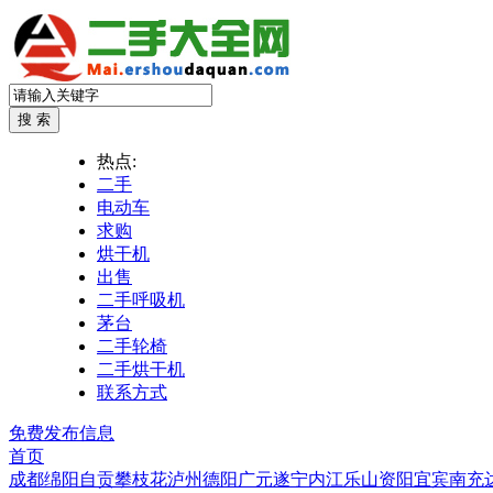
热点:
二手
电动车
求购
烘干机
出售
二手呼吸机
茅台
二手轮椅
二手烘干机
联系方式
免费发布信息
首页
成都
绵阳
自贡
攀枝花
泸州
德阳
广元
遂宁
内江
乐山
资阳
宜宾
南充