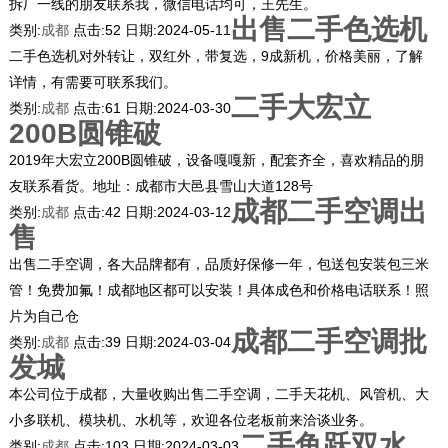
拆厂一线的朋友联系我，微信电话均可，王先生。
出售二手色选机
类别:
成都
点击:
52
日期:
2024-05-11
二手色选机对外转让，双红外，带复选，9成新机，价格美丽，了解
详情，有需要可联系我们。
二手大宏立
类别:
成都
点击:
61
日期:
2024-03-30
200B圆锥破
2019年大宏立200B圆锥破，设备嘎嘎新，配套齐全，喜欢精品的朋
友联系看货。地址：成都市大邑县雪山大道128号
成都二手空调出
类别:
成都
点击:
42
日期:
2024-03-12
售
出售二手空调，各大品牌都有，品质好保修一年，包送包安装包三米
管！免费加氟！成都地区都可以安装！具体成色和价格电话联系！照
片为自己仓
成都二手空调批
类别:
成都
点击:
39
日期:
2024-03-04
发城
本公司位于成都，大量收购出售二手空调，二手天花机、风管机、大
小多联机、模块机、水机等，欢迎各位老板前来洽谈业务。
二手鱼跃双水
类别:
成都
点击:
103
日期:
2024-03-03