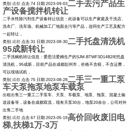
二手去污产品生
类别:
成都
点击:
74
日期:
2023-09-03
产设备搅拌机转让
二手水性除污剂生产设备转让信息：此设备可以生产家庭及干洗店、
洗衣厂、洗车场、机械加工厂地面去污等产品，连同生产工艺及配方
一起转让，
二手托盘清洗机
类别:
成都
点击:
31
日期:
2023-08-30
95成新转让
二手洗碗机转让信息：爱思洁爱姆生产的SJM-BTWF3D14B2IE托盘
清洗机，95成新，目前产品在成都彭州市，价格不含税，不含运费，
可以现场试机，
二手三一重工泵
类别:
成都
点击:
75
日期:
2023-08-28
车天泵拖泵地泵车载泵
出租出售三一重工二手泵车、天泵、车载泵、地泵、拖泵、混凝土输
送设备等，设备在成都双流，现有天泵30台，地泵20余台，公司对外
出售二手地
高价回收废旧电
类别:
成都
点击:
67
日期:
2023-05-19
梯,扶梯1万-3万