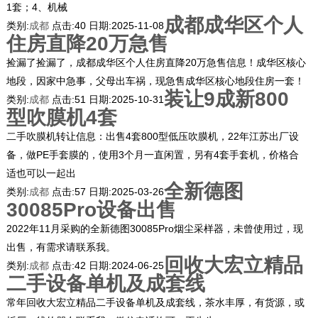
1套；4、机械
成都成华区个人
类别:
成都
点击:
40
日期:
2025-11-08
住房直降20万急售
捡漏了捡漏了，成都成华区个人住房直降20万急售信息！成华区核心
地段，因家中急事，父母出车祸，现急售成华区核心地段住房一套！
装让9成新800
类别:
成都
点击:
51
日期:
2025-10-31
型吹膜机4套
二手吹膜机转让信息：出售4套800型低压吹膜机，22年江苏出厂设
备，做PE手套膜的，使用3个月一直闲置，另有4套手套机，价格合
适也可以一起出
全新德图
类别:
成都
点击:
57
日期:
2025-03-26
30085Pro设备出售
2022年11月采购的全新德图30085Pro烟尘采样器，未曾使用过，现
出售，有需求请联系我。
回收大宏立精品
类别:
成都
点击:
42
日期:
2024-06-25
二手设备单机及成套线
常年回收大宏立精品二手设备单机及成套线，茶水丰厚，有货源，或