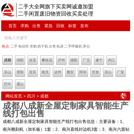
二手大全网旗下买卖网诚邀加盟
二手闲置废旧物资回收买卖处理
首页
求购
出售
紧急
回收
标签
发布
热点:
二手
电动车
求购
烘干机
出售
机床
二手呼吸机
茅台
成都
绵阳
自贡
攀枝花
泸州
德阳
广元
遂宁
内江
乐山
资阳
宜宾
南充
达州
雅安
阿坝
甘孜
凉山
广安
巴中
眉山
网站首页
>
四川
>
成都
成都八成新全屋定制家具智能生产
线打包出售
成都八成新全屋定制家具智能生产线打包出售信息：主要设备：1、
南兴雕刻机（加长板）1套；2、南兴直线封边机3套；3、南兴六面钻