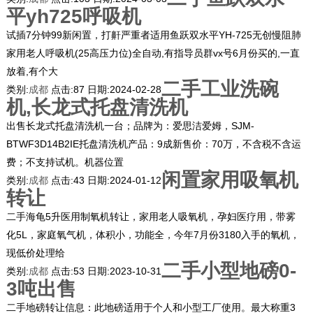
平yh725呼吸机
试插7分钟99新闲置，打鼾严重者适用鱼跃双水平YH-725无创慢阻肺
家用老人呼吸机(25高压力位)全自动,有指导员群vx号6月份买的,一直
放着,有个大
二手工业洗碗
类别:
成都
点击:
87
日期:
2024-02-28
机,长龙式托盘清洗机
出售长龙式托盘清洗机一台；品牌为：爱思洁爱姆，SJM-
BTWF3D14B2IE托盘清洗机产品：9成新售价：70万，不含税不含运
费；不支持试机。机器位置
闲置家用吸氧机
类别:
成都
点击:
43
日期:
2024-01-12
转让
二手海龟5升医用制氧机转让，家用老人吸氧机，孕妇医疗用，带雾
化5L，家庭氧气机，体积小，功能全，今年7月份3180入手的氧机，
现低价处理给
二手小型地磅0-
类别:
成都
点击:
53
日期:
2023-10-31
3吨出售
二手地磅转让信息：此地磅适用于个人和小型工厂使用。最大称重3