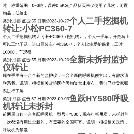
吨，称重范围：0~3吨，误差0.5KG,产品从买来仅使用了几次，闲置
物品，低价出
个人二手挖掘机
类别:
成都
点击:
55
日期:
2023-10-27
转让:小松PC360-7
个人二手挖掘机转让:小松PC360-7挖机转让，个人一手车，开走马上
可以工地干活，进口原装车小松360-7，个人比较爱护保养，工时
10000，车况很
全新未拆封监护
类别:
成都
点击:
55
日期:
2023-10-26
仪转让
现在手里有一台全新的监护仪，一台全新的呼吸机便宜出，有需求请
联系我。说明：根据相关政策医疗类物资禁止发布，我们已对卖家联
系进行了屏
鱼跃HY580呼吸
类别:
成都
点击:
57
日期:
2023-09-03
机转让未拆封
前两周自购一台鱼跃呼吸机，型号HY580，现在打折甩卖，未拆封的
一次都没有用过全新的，有需要的全国可寄。说明：根据相关政策，
呼吸机为禁发