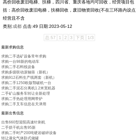
高价回收废旧电梯、扶梯，四川省、重庆各地均可回收，经营项目包
括：高价回收废旧电梯，扶梯回收，废旧物资回收(不在三环路内设点
经营且不含
类别:
成都
点击:
49
日期:
2023-05-12
总:57
1
2
3
下页
1/3
最新求购信息
求购二手选矿设备常年求购
求购一台98新的电动车
求购二手石料线设备
求购多级联动滚轴筛（新机）
求购912石料生产线两套（新机）
求购二手1250欧版鄂破机一台
求购二手泥石分离机1.2米宽机器
二手矿山服务车转让全新处理
求购二手热处理用网带炉
求购二手叉车信息在天津用
最新出售信息
出售660型迎阳高速针刺机
二手烘干机出售95新
求购二手时产200吨硬岩破碎设备
转让液化气体卧式储罐