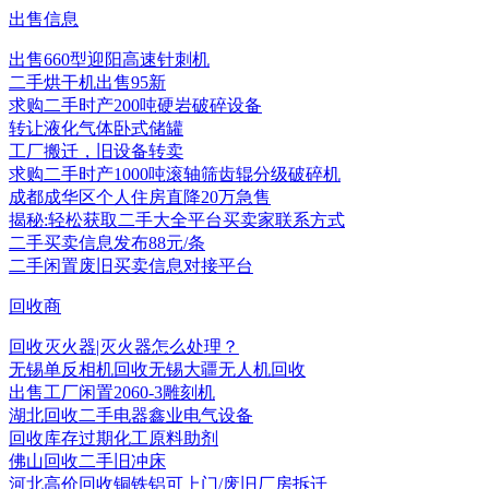
出售信息
出售660型迎阳高速针刺机
二手烘干机出售95新
求购二手时产200吨硬岩破碎设备
转让液化气体卧式储罐
工厂搬迁，旧设备转卖
求购二手时产1000吨滚轴筛齿辊分级破碎机
成都成华区个人住房直降20万急售
揭秘:轻松获取二手大全平台买卖家联系方式
二手买卖信息发布88元/条
二手闲置废旧买卖信息对接平台
回收商
回收灭火器|灭火器怎么处理？
无锡单反相机回收无锡大疆无人机回收
出售工厂闲置2060-3雕刻机
湖北回收二手电器鑫业电气设备
回收库存过期化工原料助剂
佛山回收二手旧冲床
河北高价回收铜铁铝可上门/废旧厂房拆迁