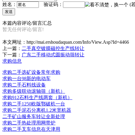
姓名：
验证码：
(
本篇内容评论/留言汇总
暂无任何评论/留言!
本文网址：
http://mai.ershoudaquan.com/Info/View.Asp?Id=4466
上一篇：
二手真空镀膜磁控生产线转让
下一篇：
广东二手移动式圆振动筛转让
求购信息
求购二手选矿设备常年求购
求购一台98新的电动车
求购二手石料线设备
求购多级联动滚轴筛（新机）
求购912石料生产线两套（新机）
求购二手1250欧版鄂破机一台
求购二手泥石分离机1.2米宽机器
二手矿山服务车转让全新处理
求购二手热处理用网带炉
求购二手叉车信息在天津用