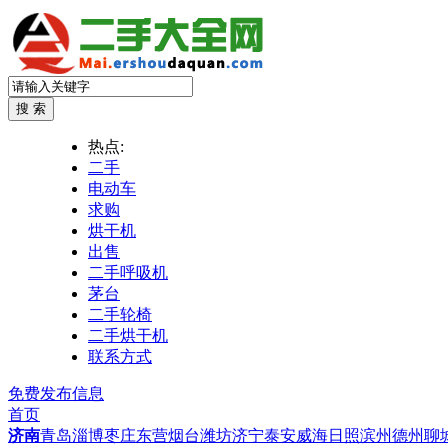
热点:
二手
电动车
求购
烘干机
出售
二手呼吸机
茅台
二手轮椅
二手烘干机
联系方式
免费发布信息
首页
济南
青岛
淄博
枣庄
东营
烟台
潍坊
济宁
泰安
威海
日照
滨州
德州
聊