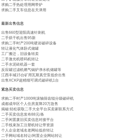
求购二手热处理用网带炉
求购二手叉车信息在天津用
最新出售信息
出售660型迎阳高速针刺机
二手烘干机出售95新
求购二手时产200吨硬岩破碎设备
转让液化气体卧式储罐
工厂搬迁，旧设备转卖
二手激光机喷码机转让
二手水泥砖机器一套
反应罐过滤机燃气锅炉净水机储罐等
江西丰城15台矿用瓦斯真空泵低价出售
出售XCKP超精细可调式破碎机1台
紧急买卖信息
求购二手时产1000吨滚轴筛齿辊分级破碎机
成都成华区个人住房直降20万急售
揭秘:轻松获取二手大全平台买卖家联系方式
二手买卖信息发布88元/条
二手闲置废旧买卖信息对接平台
二手线束加工注塑机转让带资源
个人企业老域名老网站低价转让
二手网站域名转让/闲置企业网站转让