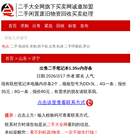
二手大全网旗下买卖网诚邀加盟
二手闲置废旧物资回收买卖处理
首页
求购
出售
紧急
回收
标签
发布
热点:
二手
电动车
求购
烘干机
出售
机床
二手呼吸机
茅台
首页
>
山东
>
济宁
出售二手笔记本1.35v内存条
日期:2026/2/17 作者:匿名 人气:
现有联想笔记本电脑内存条2个，规格型号为DDr3L，4G一条，报价
35元；8G一条，报价80元，有需求的朋友请联系我。
点击这里查看联系方式
提示
：点击上方↑ 输入校验码可查看联系方式。
联系对方时请告知是从
二手大全网
看到的信息。
本站提醒您：
看不到机器/物资，一定不能先打钱！