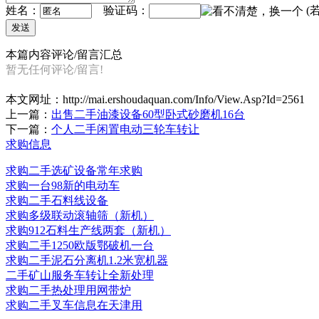
姓名：
验证码：
(
本篇内容评论/留言汇总
暂无任何评论/留言!
本文网址：
http://mai.ershoudaquan.com/Info/View.Asp?Id=2561
上一篇：
出售二手油漆设备60型卧式砂磨机16台
下一篇：
个人二手闲置电动三轮车转让
求购信息
求购二手选矿设备常年求购
求购一台98新的电动车
求购二手石料线设备
求购多级联动滚轴筛（新机）
求购912石料生产线两套（新机）
求购二手1250欧版鄂破机一台
求购二手泥石分离机1.2米宽机器
二手矿山服务车转让全新处理
求购二手热处理用网带炉
求购二手叉车信息在天津用