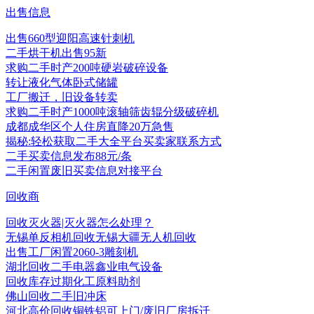
出售信息
出售660型迎阳高速针刺机
二手烘干机出售95新
求购二手时产200吨硬岩破碎设备
转让液化气体卧式储罐
工厂搬迁，旧设备转卖
求购二手时产1000吨滚轴筛齿辊分级破碎机
成都成华区个人住房直降20万急售
揭秘:轻松获取二手大全平台买卖家联系方式
二手买卖信息发布88元/条
二手闲置废旧买卖信息对接平台
回收商
回收灭火器|灭火器怎么处理？
无锡单反相机回收无锡大疆无人机回收
出售工厂闲置2060-3雕刻机
湖北回收二手电器鑫业电气设备
回收库存过期化工原料助剂
佛山回收二手旧冲床
河北高价回收铜铁铝可上门/废旧厂房拆迁