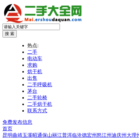
热点:
二手
电动车
求购
烘干机
出售
二手呼吸机
茅台
二手轮椅
二手烘干机
联系方式
免费发布信息
首页
昆明
曲靖
玉溪
昭通
保山
丽江
普洱
临沧
德宏州
怒江州
迪庆州
大理