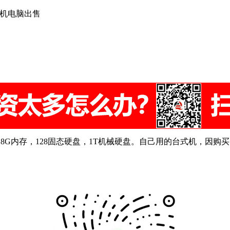
式机电脑出售
60，8G内存，128固态硬盘，1T机械硬盘。自己用的台式机，因购