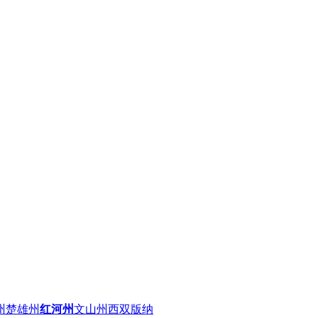
州
楚雄州
红河州
文山州
西双版纳