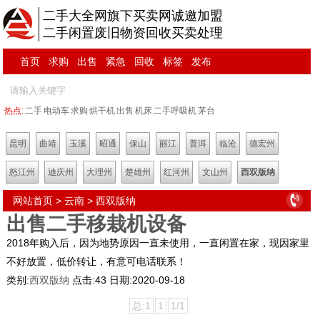
二手大全网旗下买卖网诚邀加盟
二手闲置废旧物资回收买卖处理
首页
求购
出售
紧急
回收
标签
发布
热点:
二手
电动车
求购
烘干机
出售
机床
二手呼吸机
茅台
昆明
曲靖
玉溪
昭通
保山
丽江
普洱
临沧
德宏州
怒江州
迪庆州
大理州
楚雄州
红河州
文山州
西双版纳
网站首页
>
云南
>
西双版纳
出售二手移栽机设备
2018年购入后，因为地势原因一直未使用，一直闲置在家，现因家里
不好放置，低价转让，有意可电话联系！
类别:
西双版纳
点击:
43
日期:
2020-09-18
总:1
1
1/1