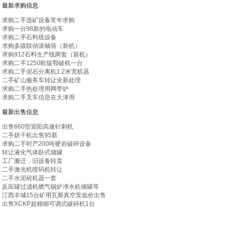
最新求购信息
求购二手选矿设备常年求购
求购一台98新的电动车
求购二手石料线设备
求购多级联动滚轴筛（新机）
求购912石料生产线两套（新机）
求购二手1250欧版鄂破机一台
求购二手泥石分离机1.2米宽机器
二手矿山服务车转让全新处理
求购二手热处理用网带炉
求购二手叉车信息在天津用
最新出售信息
出售660型迎阳高速针刺机
二手烘干机出售95新
求购二手时产200吨硬岩破碎设备
转让液化气体卧式储罐
工厂搬迁，旧设备转卖
二手激光机喷码机转让
二手水泥砖机器一套
反应罐过滤机燃气锅炉净水机储罐等
江西丰城15台矿用瓦斯真空泵低价出售
出售XCKP超精细可调式破碎机1台