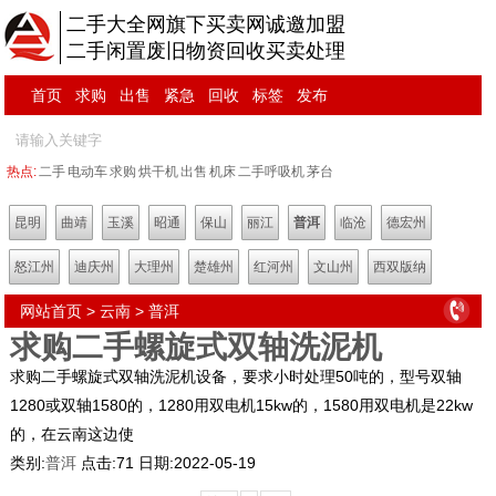
二手大全网旗下买卖网诚邀加盟
二手闲置废旧物资回收买卖处理
首页
求购
出售
紧急
回收
标签
发布
热点:
二手
电动车
求购
烘干机
出售
机床
二手呼吸机
茅台
昆明
曲靖
玉溪
昭通
保山
丽江
普洱
临沧
德宏州
怒江州
迪庆州
大理州
楚雄州
红河州
文山州
西双版纳
网站首页
>
云南
>
普洱
求购二手螺旋式双轴洗泥机
求购二手螺旋式双轴洗泥机设备，要求小时处理50吨的，型号双轴
1280或双轴1580的，1280用双电机15kw的，1580用双电机是22kw
的，在云南这边使
类别:
普洱
点击:
71
日期:
2022-05-19