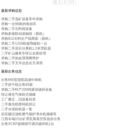
总:1
1
1/1
最新求购信息
求购二手选矿设备常年求购
求购一台98新的电动车
求购二手石料线设备
求购多级联动滚轴筛（新机）
求购912石料生产线两套（新机）
求购二手1250欧版鄂破机一台
求购二手泥石分离机1.2米宽机器
二手矿山服务车转让全新处理
求购二手热处理用网带炉
求购二手叉车信息在天津用
最新出售信息
出售660型迎阳高速针刺机
二手烘干机出售95新
求购二手时产200吨硬岩破碎设备
转让液化气体卧式储罐
工厂搬迁，旧设备转卖
二手激光机喷码机转让
二手水泥砖机器一套
反应罐过滤机燃气锅炉净水机储罐等
江西丰城15台矿用瓦斯真空泵低价出售
出售XCKP超精细可调式破碎机1台