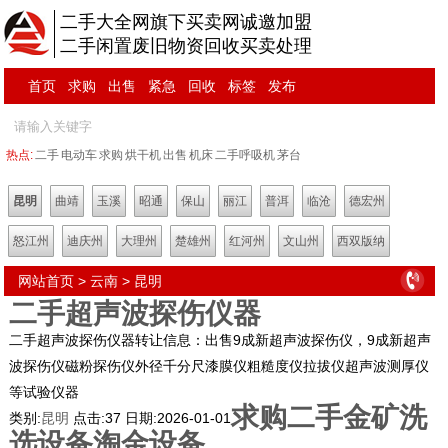
二手大全网旗下买卖网诚邀加盟
二手闲置废旧物资回收买卖处理
首页
求购
出售
紧急
回收
标签
发布
热点:
二手
电动车
求购
烘干机
出售
机床
二手呼吸机
茅台
昆明
曲靖
玉溪
昭通
保山
丽江
普洱
临沧
德宏州
怒江州
迪庆州
大理州
楚雄州
红河州
文山州
西双版纳
网站首页
>
云南
>
昆明
二手超声波探伤仪器
二手超声波探伤仪器转让信息：出售9成新超声波探伤仪，9成新超声
波探伤仪磁粉探伤仪外径千分尺漆膜仪粗糙度仪拉拔仪超声波测厚仪
等试验仪器
求购二手金矿洗
类别:
昆明
点击:
37
日期:
2026-01-01
选设备淘金设备