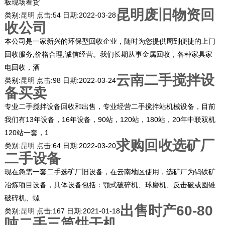
板现场看货
昆明废旧物资回
类别:
昆明
点击:
54
日期:
2022-03-28
收公司
本公司是一家新兴的环保型回收企业，随时为您提供周到便捷的上门
回收服务,价格合理,诚信经营。我们长期从事金属回收，各种家具家
电回收，酒
云南二手搅拌设
类别:
昆明
点击:
98
日期:
2022-03-24
备买卖
专业二手搅拌设备回收和出售，专业经营二手搅拌站机械设备，目前
我们有13年设备，16年设备，90站，120站，180站，20年中联双机
120站一套，1
求购回收选矿厂
类别:
昆明
点击:
64
日期:
2022-03-20
二手设备
现在急需一套二手选矿厂旧设备，在云南地区使用，选矿厂为钨铁矿
冶炼项目设备，具体设备包括：颚式破碎机、球磨机、反击破或圆锥
破碎机、螺
出售时产60-80
类别:
昆明
点击:
167
日期:
2021-01-18
吨二手三筒烘干机