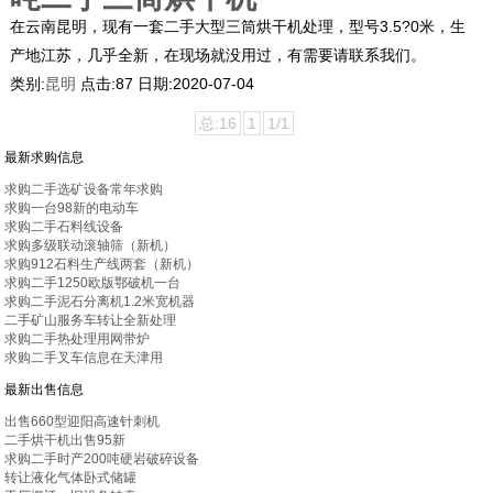
在云南昆明，现有一套二手大型三筒烘干机处理，型号3.5?0米，生
产地江苏，几乎全新，在现场就没用过，有需要请联系我们。
类别:
昆明
点击:
87
日期:
2020-07-04
总:16
1
1/1
最新求购信息
求购二手选矿设备常年求购
求购一台98新的电动车
求购二手石料线设备
求购多级联动滚轴筛（新机）
求购912石料生产线两套（新机）
求购二手1250欧版鄂破机一台
求购二手泥石分离机1.2米宽机器
二手矿山服务车转让全新处理
求购二手热处理用网带炉
求购二手叉车信息在天津用
最新出售信息
出售660型迎阳高速针刺机
二手烘干机出售95新
求购二手时产200吨硬岩破碎设备
转让液化气体卧式储罐