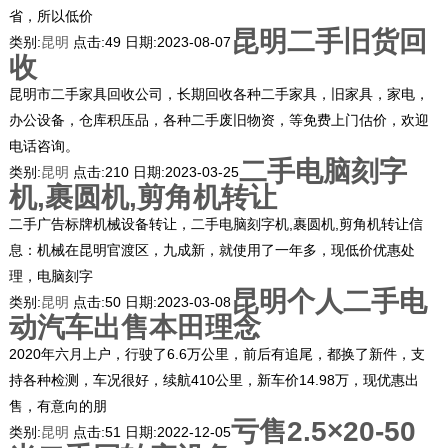
省，所以低价
昆明二手旧货回
类别:
昆明
点击:
49
日期:
2023-08-07
收
昆明市二手家具回收公司，长期回收各种二手家具，旧家具，家电，
办公设备，仓库积压品，各种二手废旧物资，等免费上门估价，欢迎
电话咨询。
二手电脑刻字
类别:
昆明
点击:
210
日期:
2023-03-25
机,裹圆机,剪角机转让
二手广告标牌机械设备转让，二手电脑刻字机,裹圆机,剪角机转让信
息：机械在昆明官渡区，九成新，就使用了一年多，现低价优惠处
理，电脑刻字
昆明个人二手电
类别:
昆明
点击:
50
日期:
2023-03-08
动汽车出售本田理念
2020年六月上户，行驶了6.6万公里，前后有追尾，都换了新件，支
持各种检测，车况很好，续航410公里，新车价14.98万，现优惠出
售，有意向的朋
亏售2.5×20-50
类别:
昆明
点击:
51
日期:
2022-12-05