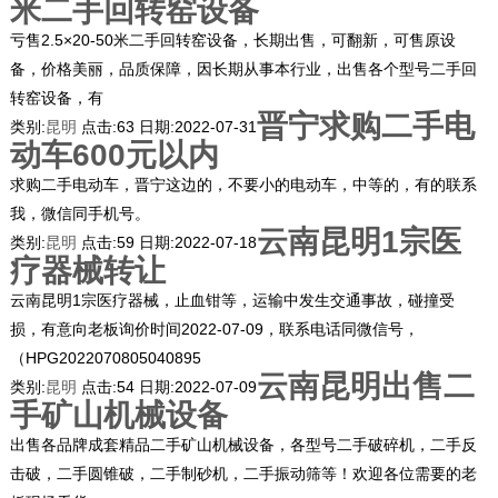
米二手回转窑设备
亏售2.5×20-50米二手回转窑设备，长期出售，可翻新，可售原设
备，价格美丽，品质保障，因长期从事本行业，出售各个型号二手回
转窑设备，有
晋宁求购二手电
类别:
昆明
点击:
63
日期:
2022-07-31
动车600元以内
求购二手电动车，晋宁这边的，不要小的电动车，中等的，有的联系
我，微信同手机号。
云南昆明1宗医
类别:
昆明
点击:
59
日期:
2022-07-18
疗器械转让
云南昆明1宗医疗器械，止血钳等，运输中发生交通事故，碰撞受
损，有意向老板询价时间2022-07-09，联系电话同微信号，
（HPG2022070805040895
云南昆明出售二
类别:
昆明
点击:
54
日期:
2022-07-09
手矿山机械设备
出售各品牌成套精品二手矿山机械设备，各型号二手破碎机，二手反
击破，二手圆锥破，二手制砂机，二手振动筛等！欢迎各位需要的老