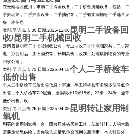
在云南地区使用，求购二手淘金设备，二手砂金洗选设备，包括：二
手振动筛，二手抽水设备，二手抽砂泵，二手螺旋溜槽等二手选金设
备，本信息
昆明二手设备回
类别:
昆明
点击:
35
日期:
2025-11-06
收/昆明二手机械回收
云南省昆明市二手旧货回收公司，专业回收二手中高档家具，二手家
电，办公用品，废旧物资等。长期高价回收加工处理废旧物资的专业
回收公司，
个人二手桥检车
类别:
昆明
点击:
73
日期:
2025-04-15
低价出售
个人二手桥检车低价出售信息：宇通、徐工牌桥检车多辆多型号低价
出售，个人桥检车7-9层新、磨损较小16米18米、22米．24米，全部
低价出售、欢
昆明转让家用制
类别:
昆明
点击:
25
日期:
2025-04-09
氧机
刚买的家用制氧机一台，因移居外省居住工作，低价转让，人的大脑
需要足够氧供给，当你吸入适量氧你会感到头脑清晰，本人移居外