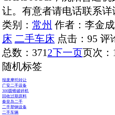
让。有意者请电话联系详
类别：
常州
作者：李金成
床
二手车床
点击：
95
评
总数：37
1
2
下一页
页次：1
随机标签
报废摩托转让
广安二手设备
300圆锥破碎机
回收过期原料
秦皇岛二手
二手塑钢设备
二手车辆