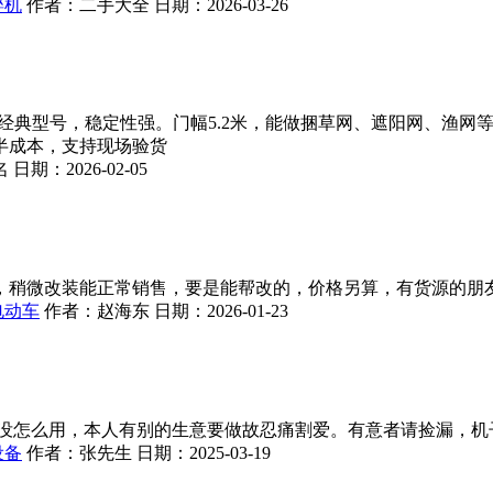
碎机
作者：
二手大全
日期：
2026-03-26
280经典型号，稳定性强。门幅5.2米，能做捆草网、遮阳网、
半成本，支持现场验货
名
日期：
2026-02-05
，稍微改装能正常销售，要是能帮改的，价格另算，有货源的朋
电动车
作者：
赵海东
日期：
2026-01-23
，没怎么用，本人有别的生意要做故忍痛割爱。有意者请捡漏，机
设备
作者：
张先生
日期：
2025-03-19