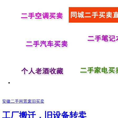
安徽二手闲置废旧买卖
工厂搬迁，旧设备转卖