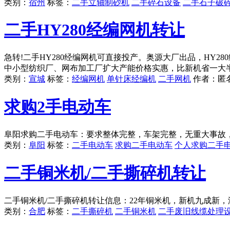
类别：
宿州
标签：
二手立轴制砂机
二手碎石设备
二手石子破
二手HY280经编网机转让
急转!二手HY280经编网机可直接投产。奥源大厂出品，HY
中小型纺织厂、网布加工厂扩大产能价格实惠，比新机省一大
类别：
宣城
标签：
经编网机
单针床经编机
二手网机
作者：
匿
求购2手电动车
阜阳求购二手电动车：要求整体完整，车架完整，无重大事故
类别：
阜阳
标签：
二手电动车
求购二手电动车
个人求购二手
二手铜米机/二手撕碎机转让
二手铜米机/二手撕碎机转让信息：22年铜米机，新机九成新
类别：
合肥
标签：
二手撕碎机
二手铜米机
二手废旧线缆处理