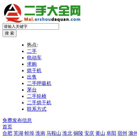
热点:
二手
电动车
求购
烘干机
出售
二手呼吸机
茅台
二手轮椅
二手烘干机
联系方式
免费发布信息
首页
合肥
芜湖
蚌埠
淮南
马鞍山
淮北
铜陵
安庆
黄山
阜阳
宿州
滁