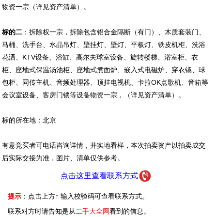
物资一宗（详见资产清单）。
标的二
：拆除权一宗，拆除包含铝合金隔断（有门）、木质套装门、
马桶、洗手台、水晶吊灯、壁挂灯、壁灯、平板灯、铁皮机柜、洗浴
花洒、KTV设备、浴缸、高尔夫球室设备、旋转楼梯、浴室柜、衣
柜、座地式保温汤池柜、座地式煮面炉、嵌入式电磁炉、穿衣镜、球
包柜、同传主机、音频处理器、顶挂电视机、卡拉OK点歌机、音箱等
会议室设备、客房门锁等设备物资一宗，（详见资产清单）。
标的所在地：北京
有意竞买者可电话咨询详情，并实地看样，本次拍卖资产以拍卖成交
后实际交接为准，图片、清单仅供参考。
点击这里查看联系方式
提示
：点击上方↑ 输入校验码可查看联系方式。
联系对方时请告知是从
二手大全网
看到的信息。