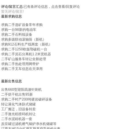
评论/留言汇总:
已有
条评论信息，点击查看/回复评论
暂无评论/留言!
最新求购信息
求购二手选矿设备常年求购
求购一台98新的电动车
求购二手石料线设备
求购多级联动滚轴筛（新机）
求购912石料生产线两套（新机）
求购二手1250欧版鄂破机一台
求购二手泥石分离机1.2米宽机器
二手矿山服务车转让全新处理
求购二手热处理用网带炉
求购二手叉车信息在天津用
最新出售信息
出售660型迎阳高速针刺机
二手烘干机出售95新
求购二手时产200吨硬岩破碎设备
转让液化气体卧式储罐
工厂搬迁，旧设备转卖
二手激光机喷码机转让
二手水泥砖机器一套
反应罐过滤机燃气锅炉净水机储罐等
江西丰城15台矿用瓦斯真空泵低价出售