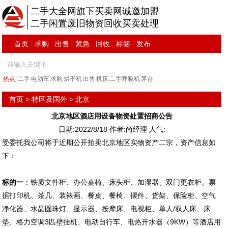
二手大全网旗下买卖网诚邀加盟
二手闲置废旧物资回收买卖处理
首页
求购
出售
紧急
回收
标签
发布
热点:
二手
电动车
求购
烘干机
出售
机床
二手呼吸机
茅台
首页
>
特区及国外
>
北京
北京地区酒店用设备物资处置招商公告
日期:2022/8/18 作者:尚经理 人气:
受委托我公司将于近期公开拍卖北京地区实物资产二宗，资产信息如
下：
标的一
：铁质文件柜、办公桌椅、床头柜、加湿器、双门更衣柜、票
据打印机、茶几、装裱画、餐桌、餐椅、摆件、货架、保险柜、空气
净化器、水晶圆珠灯、显示器、按摩床、电视柜、单人/双人床、床
垫、格力空调3匹壁挂机、电动自行车、电热开水器（9KW）等酒店用