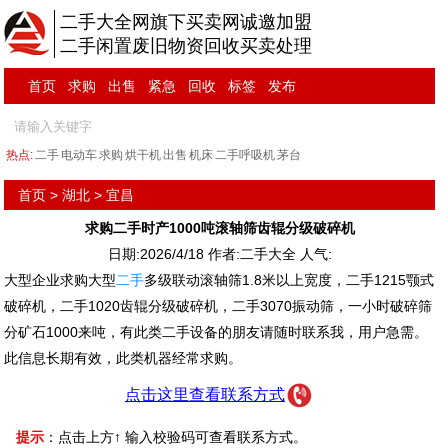
二手大全网旗下买卖网诚邀加盟
二手闲置废旧物资回收买卖处理
首页
求购
出售
紧急
回收
标签
发布
热点:
二手
电动车
求购
烘干机
出售
机床
二手呼吸机
茅台
首页
>
湖北
>
宜昌
求购二手时产1000吨滚轴筛齿辊分级破碎机
日期:2026/4/18 作者:二手大全 人气:
大型企业求购大型
二手
多级联动滚轴筛1.8米以上宽度，二手1215颚式
破碎机，二手1020齿辊分级破碎机，二手3070振动筛，一小时破碎筛
分矿石1000来吨，有此类二手设备的朋友请随时联系我，用户急需。
此信息长期有效，此类机器经常求购。
点击这里查看联系方式
提示
：点击上方↑ 输入校验码可查看联系方式。