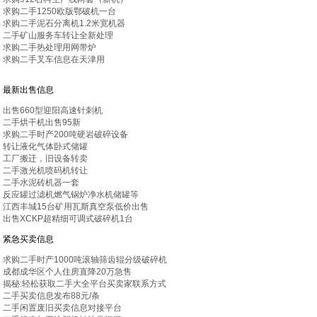
求购二手1250欧版鄂破机一台
求购二手泥石分离机1.2米宽机器
二手矿山服务车转让全新处理
求购二手热处理用网带炉
求购二手叉车信息在天津用
最新出售信息
出售660型迎阳高速针刺机
二手烘干机出售95新
求购二手时产200吨硬岩破碎设备
转让液化气体卧式储罐
工厂搬迁，旧设备转卖
二手激光机喷码机转让
二手水泥砖机器一套
反应罐过滤机燃气锅炉净水机储罐等
江西丰城15台矿用瓦斯真空泵低价出售
出售XCKP超精细可调式破碎机1台
紧急买卖信息
求购二手时产1000吨滚轴筛齿辊分级破碎机
成都成华区个人住房直降20万急售
揭秘:轻松获取二手大全平台买卖家联系方式
二手买卖信息发布88元/条
二手闲置废旧买卖信息对接平台