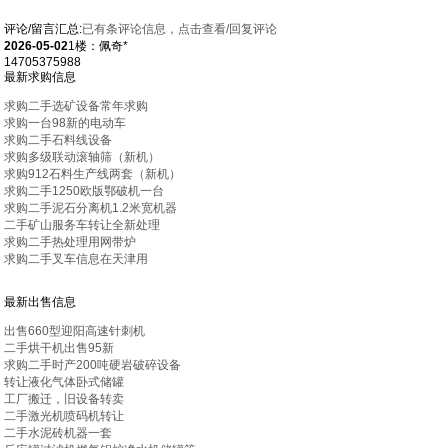
评论/留言汇总:
已有
条评论信息，点击查看/回复评论
2026-05-02
1楼：佩奇*
14705375988
最新求购信息
求购二手选矿设备常年求购
求购一台98新的电动车
求购二手石料线设备
求购多级联动滚轴筛（新机）
求购912石料生产线两套（新机）
求购二手1250欧版鄂破机一台
求购二手泥石分离机1.2米宽机器
二手矿山服务车转让全新处理
求购二手热处理用网带炉
求购二手叉车信息在天津用
最新出售信息
出售660型迎阳高速针刺机
二手烘干机出售95新
求购二手时产200吨硬岩破碎设备
转让液化气体卧式储罐
工厂搬迁，旧设备转卖
二手激光机喷码机转让
二手水泥砖机器一套