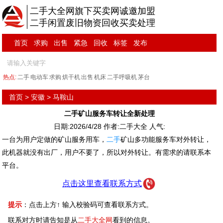
二手大全网旗下买卖网诚邀加盟
二手闲置废旧物资回收买卖处理
首页
求购
出售
紧急
回收
标签
发布
热点:
二手
电动车
求购
烘干机
出售
机床
二手呼吸机
茅台
首页
>
安徽
>
马鞍山
二手矿山服务车转让全新处理
日期:2026/4/28 作者:二手大全 人气:
一台为用户定做的矿山服务用车，
二手
矿山多功能服务车对外转让，
此机器就没有出厂，用户不要了，所以对外转让。有需求的请联系本
平台。
点击这里查看联系方式
提示
：点击上方↑ 输入校验码可查看联系方式。
联系对方时请告知是从
二手大全网
看到的信息。