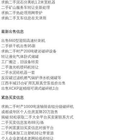
求购二手泥石分离机1.2米宽机器
二手矿山服务车转让全新处理
求购二手热处理用网带炉
求购二手叉车信息在天津用
最新出售信息
出售660型迎阳高速针刺机
二手烘干机出售95新
求购二手时产200吨硬岩破碎设备
转让液化气体卧式储罐
工厂搬迁，旧设备转卖
二手激光机喷码机转让
二手水泥砖机器一套
反应罐过滤机燃气锅炉净水机储罐等
江西丰城15台矿用瓦斯真空泵低价出售
出售XCKP超精细可调式破碎机1台
紧急买卖信息
求购二手时产1000吨滚轴筛齿辊分级破碎机
成都成华区个人住房直降20万急售
揭秘:轻松获取二手大全平台买卖家联系方式
二手买卖信息发布88元/条
二手闲置废旧买卖信息对接平台
二手线束加工注塑机转让带资源
个人企业老域名老网站低价转让