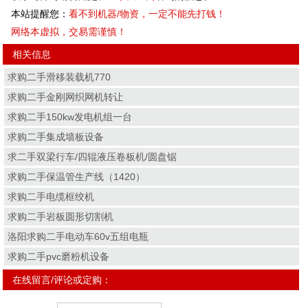
本站提醒您：
看不到机器/物资，一定不能先打钱！
网络本虚拟，交易需谨慎！
相关信息
求购二手滑移装载机770
求购二手金刚网织网机转让
求购二手150kw发电机组一台
求购二手集成墙板设备
求二手双梁行车/四辊液压卷板机/圆盘锯
求购二手保温管生产线（1420）
求购二手电缆框绞机
求购二手岩板圆形切割机
洛阳求购二手电动车60v五组电瓶
求购二手pvc磨粉机设备
在线留言/评论或定购：