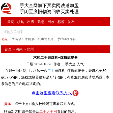
二手大全网旗下买卖网诚邀加盟
二手闲置废旧物资回收买卖处理
首页
求购
出售
紧急
回收
标签
发布
热点:
二手
电动车
求购
烘干机
出售
机床
二手呼吸机
茅台
首页
>
河南
>
郑州
求购二手磨煤机+煤粉燃烧器
日期:2024/10/28 作者:二手大全 人气:
在郑州地区使用，求购一台
二手
磨煤机+煤粉燃烧器，磨煤机要30
或37KW的，煤粉燃烧器最好是可转动的，有货源的朋友请联系我，本
条信息为用户电话咨询的。
点击这里查看联系方式
提示
：点击上方↑ 输入校验码可查看联系方式。
联系对方时请告知是从
二手大全网
看到的信息。