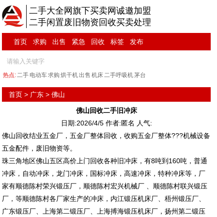
二手大全网旗下买卖网诚邀加盟
二手闲置废旧物资回收买卖处理
首页
求购
出售
紧急
回收
标签
发布
热点:
二手
电动车
求购
烘干机
出售
机床
二手呼吸机
茅台
首页
>
广东
>
佛山
佛山回收二手旧冲床
日期:2026/4/5 作者:匿名 人气:
佛山回收结业五金厂，五金厂整体回收，收购五金厂整体???机械设备
五金配件，废旧物资等。
珠三角地区佛山五区高价上门回收各种旧冲床，有8吨到160吨，普通
冲床，自动冲床，龙门冲床，国标冲床，高速冲床，特种冲床等，厂
家有顺德陈村荣兴锻压厂，顺德陈村宏兴机械厂 、顺德陈村联兴锻压
厂，等顺德陈村各厂家生产的冲床，内江锻压机床厂、梧州锻压厂、
广东锻压厂、上海第二锻压厂、上海搏海锻压机床厂，扬州第二锻压