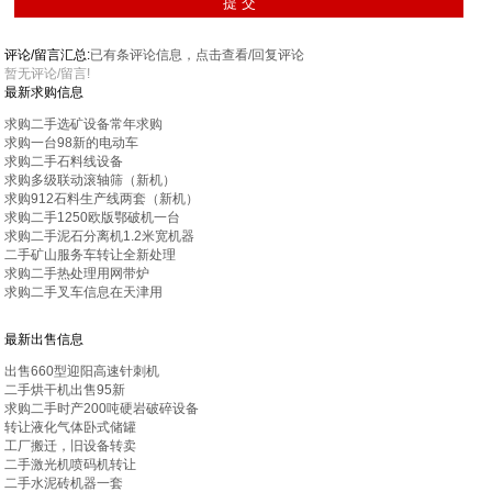
评论/留言汇总:
已有
条评论信息，点击查看/回复评论
暂无评论/留言!
最新求购信息
求购二手选矿设备常年求购
求购一台98新的电动车
求购二手石料线设备
求购多级联动滚轴筛（新机）
求购912石料生产线两套（新机）
求购二手1250欧版鄂破机一台
求购二手泥石分离机1.2米宽机器
二手矿山服务车转让全新处理
求购二手热处理用网带炉
求购二手叉车信息在天津用
最新出售信息
出售660型迎阳高速针刺机
二手烘干机出售95新
求购二手时产200吨硬岩破碎设备
转让液化气体卧式储罐
工厂搬迁，旧设备转卖
二手激光机喷码机转让
二手水泥砖机器一套