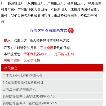
厂，扬州锻压厂、永川锻压厂、广州锻压厂、番禺锻压厂、 等顺德陈
村各厂家生产的旧冲床大量回收，不论新旧大小或报废的照样回收，
拆件，我们是按各种机械新旧程度，市场价格来回收，价格高于同
行。
点击这里查看联系方式
提示
：点击上方↑ 输入校验码可查看联系方式。
联系对方时请告知是从
二手大全网
看到的信息。
本站提醒您：
看不到机器/物资，一定不能先打钱！
网络本虚拟，交易需谨慎！
相关信息
二手各种挂机柜机空调出售
9.9成新陶瓷原料混料机转让
出售二手传送带输送机
英鹏防爆空调-3匹壁挂式-BKFR-7.5
英鹏防爆空调-1.5匹壁挂式-BFKT-3.5