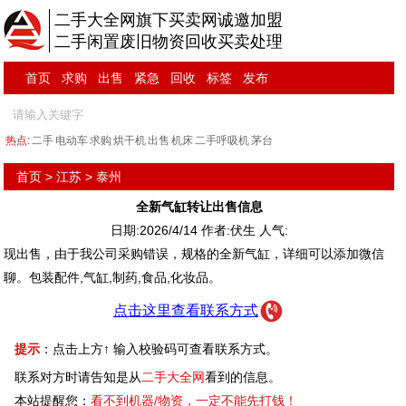
二手大全网旗下买卖网诚邀加盟
二手闲置废旧物资回收买卖处理
首页
求购
出售
紧急
回收
标签
发布
热点:
二手
电动车
求购
烘干机
出售
机床
二手呼吸机
茅台
首页
>
江苏
>
泰州
全新气缸转让出售信息
日期:2026/4/14 作者:伏生 人气:
现出售，由于我公司采购错误，规格的全新气缸，详细可以添加微信
聊。包装配件,气缸,制药,食品,化妆品。
点击这里查看联系方式
提示
：点击上方↑ 输入校验码可查看联系方式。
联系对方时请告知是从
二手大全网
看到的信息。
本站提醒您：
看不到机器/物资，一定不能先打钱！