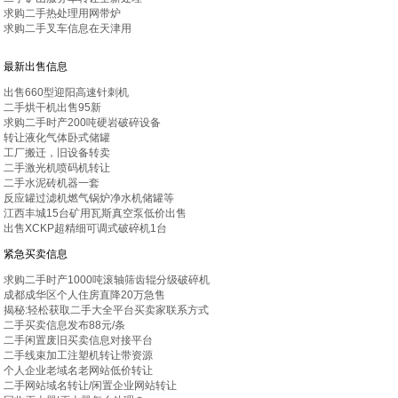
求购二手热处理用网带炉
求购二手叉车信息在天津用
最新出售信息
出售660型迎阳高速针刺机
二手烘干机出售95新
求购二手时产200吨硬岩破碎设备
转让液化气体卧式储罐
工厂搬迁，旧设备转卖
二手激光机喷码机转让
二手水泥砖机器一套
反应罐过滤机燃气锅炉净水机储罐等
江西丰城15台矿用瓦斯真空泵低价出售
出售XCKP超精细可调式破碎机1台
紧急买卖信息
求购二手时产1000吨滚轴筛齿辊分级破碎机
成都成华区个人住房直降20万急售
揭秘:轻松获取二手大全平台买卖家联系方式
二手买卖信息发布88元/条
二手闲置废旧买卖信息对接平台
二手线束加工注塑机转让带资源
个人企业老域名老网站低价转让
二手网站域名转让/闲置企业网站转让