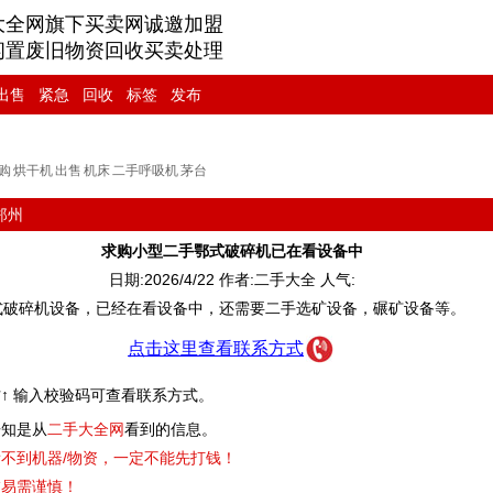
大全网旗下买卖网诚邀加盟
闲置废旧物资回收买卖处理
出售
紧急
回收
标签
发布
购
烘干机
出售
机床
二手呼吸机
茅台
郑州
求购小型二手鄂式破碎机已在看设备中
日期:2026/4/22 作者:二手大全 人气:
式破碎机设备，已经在看设备中，还需要二手选矿设备，碾矿设备等。
点击这里查看联系方式
↑ 输入校验码可查看联系方式。
知是从
二手大全网
看到的信息。
不到机器/物资，一定不能先打钱！
交易需谨慎！