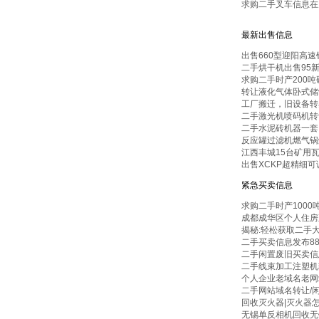
求购二手叉车信息在
最新出售信息
出售660型迎阳高速
二手烘干机出售95
求购二手时产200
转让液化气体卧式储
工厂搬迁，旧设备转
二手激光机喷码机转
二手水泥砖机器一套
反应罐过滤机燃气锅
江西丰城15台矿用
出售XCKP超精细可
紧急买卖信息
求购二手时产100
成都成华区个人住房
揭秘:轻松获取二手
二手买卖信息发布88
二手闲置废旧买卖信
二手线束加工注塑机
个人企业老域名老网
二手网站域名转让/
回收灭火器|灭火器
无锡单反相机回收无