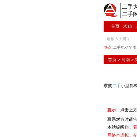
二手
二手
首页
求购
热点:
二手
电动车
求
首页
>
河南
>
求购
二手
小型鄂
提示
：点击上方
联系对方时请告
本站提醒您：
看
网络本虚拟，