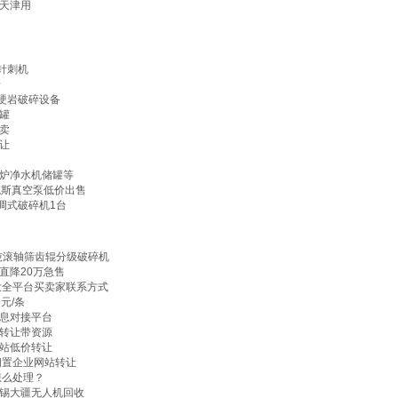
天津用
针刺机
新
吨硬岩破碎设备
罐
卖
让
炉净水机储罐等
瓦斯真空泵低价出售
调式破碎机1台
0吨滚轴筛齿辊分级破碎机
直降20万急售
大全平台买卖家联系方式
元/条
息对接平台
转让带资源
站低价转让
闲置企业网站转让
怎么处理？
锡大疆无人机回收