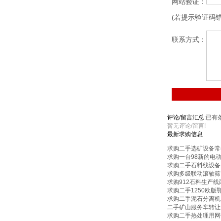
网站验证：
(若提示验证码
联系方式：
评论/留言汇总:
已有
暂无评论/留言!
最新求购信息
求购二手选矿设备常
求购一台98新的电
求购二手石料线设备
求购多级联动滚轴筛
求购912石料生产
求购二手1250欧版
求购二手泥石分离机1
二手矿山服务车转让
求购二手热处理用网