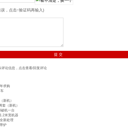
错误，点击↑验证码再输入)
条评论信息，点击查看/回复评论
年求购
动车
（新机）
线两套（新机）
鄂破机一台
.2米宽机器
全新处理
带炉