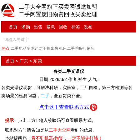
二手大全网旗下买卖网诚邀加盟
二手闲置废旧物资回收买卖处理
首页
求购
出售
紧急
回收
标签
发布
热点:
二手
电动车
求购
烘干机
出售
机床
二手呼吸机
茅台
首页
>
广东
>
东莞
各类二手光谱仪
日期:2026/3/2 作者:郑生 人气:
各类光谱仪现货，可解决科研，实验室，工厂自检，第三方检测等各
类场景的检测问题，
二手
，全新货类齐全。
点击这里查看联系方式
提示
：点击上方↑ 输入校验码可查看联系方式。
联系对方时请告知是从
二手大全网
看到的信息。
本站提醒您：
看不到机器/物资，一定不能先打钱！