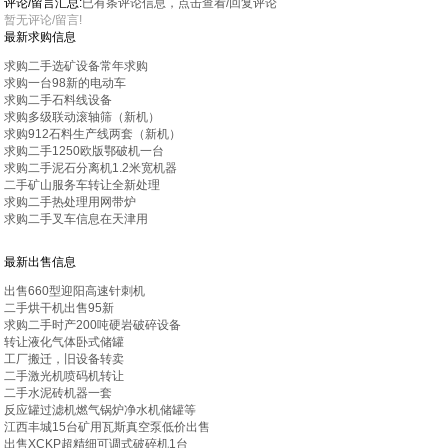
评论/留言汇总:
已有
条评论信息，点击查看/回复评论
暂无评论/留言!
最新求购信息
求购二手选矿设备常年求购
求购一台98新的电动车
求购二手石料线设备
求购多级联动滚轴筛（新机）
求购912石料生产线两套（新机）
求购二手1250欧版鄂破机一台
求购二手泥石分离机1.2米宽机器
二手矿山服务车转让全新处理
求购二手热处理用网带炉
求购二手叉车信息在天津用
最新出售信息
出售660型迎阳高速针刺机
二手烘干机出售95新
求购二手时产200吨硬岩破碎设备
转让液化气体卧式储罐
工厂搬迁，旧设备转卖
二手激光机喷码机转让
二手水泥砖机器一套
反应罐过滤机燃气锅炉净水机储罐等
江西丰城15台矿用瓦斯真空泵低价出售
出售XCKP超精细可调式破碎机1台