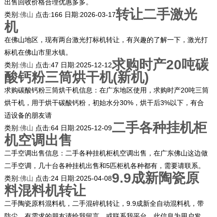
出售回收价格合理优惠多多。
转让二手激光
类别:
佛山
点击:
166
日期:
2026-03-17
机
在佛山地区，现有两台激光打标机转让，有兴趣的了解一下，激光打
标机在佛山市里水镇。
求购时产20吨碳
类别:
佛山
点击:
47
日期:
2025-12-12
酸钙粉三筒烘干机(新机)
求购碳酸钙粉三筒烘干机信息：在广东地区使用，求购时产20吨三筒
烘干机，用于烘干碳酸钙粉，初始水分30%，烘干后3%以下，有合
适设备的朋友请
二手各种挂机柜
类别:
佛山
点击:
64
日期:
2025-12-09
机空调出售
二手空调出售信息：二手各种挂机柜机空调出售，在广东佛山这边做
二手空调，几十台各种挂机出售和5匹柜机各种都有，需要请联系。
9.9成新陶瓷原
类别:
佛山
点击:
24
日期:
2025-04-08
料混料机转让
二手陶瓷原料混料机，二手混碎机转让，9.9成新全自动混料机，带
防尘，有需求的朋友请给我留言，或联系我平台。此信息为用户发