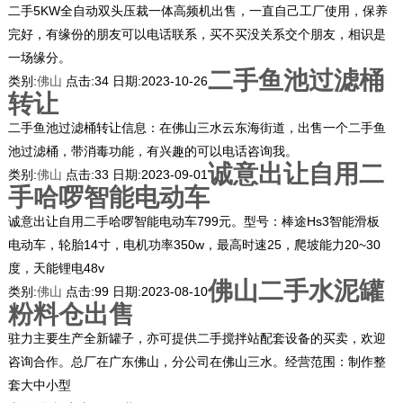
二手5KW全自动双头压裁一体高频机出售，一直自己工厂使用，保养
完好，有缘份的朋友可以电话联系，买不买没关系交个朋友，相识是
一场缘分。
二手鱼池过滤桶
类别:
佛山
点击:
34
日期:
2023-10-26
转让
二手鱼池过滤桶转让信息：在佛山三水云东海街道，出售一个二手鱼
池过滤桶，带消毒功能，有兴趣的可以电话咨询我。
诚意出让自用二
类别:
佛山
点击:
33
日期:
2023-09-01
手哈啰智能电动车
诚意出让自用二手哈啰智能电动车799元。型号：棒途Hs3智能滑板
电动车，轮胎14寸，电机功率350w，最高时速25，爬坡能力20~30
度，天能锂电48v
佛山二手水泥罐
类别:
佛山
点击:
99
日期:
2023-08-10
粉料仓出售
驻力主要生产全新罐子，亦可提供二手搅拌站配套设备的买卖，欢迎
咨询合作。总厂在广东佛山，分公司在佛山三水。经营范围：制作整
套大中小型