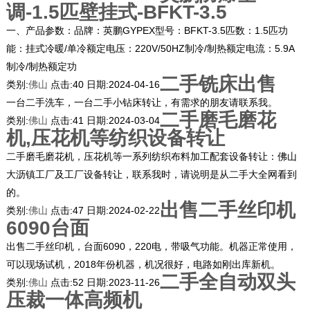
调-1.5匹壁挂式-BFKT-3.5
一、产品参数：品牌：英鹏GYPEX型号：BFKT-3.5匹数：1.5匹功
能：挂式冷暖/单冷额定电压：220V/50HZ制冷/制热额定电流：5.9A
制冷/制热额定功
二手铣床出售
类别:
佛山
点击:
40
日期:
2024-04-16
一台二手洗车，一台二手小钻床转让，有需求的朋友请联系我。
二手磨毛磨花
类别:
佛山
点击:
41
日期:
2024-03-04
机,压花机等纺织设备转让
二手磨毛磨花机，压花机等一系列纺织布料加工配套设备转让：佛山
大沥镇工厂及工厂设备转让，联系我时，请说明是从二手大全网看到
的。
出售二手丝印机
类别:
佛山
点击:
47
日期:
2024-02-22
6090台面
出售二手丝印机，台面6090，220电，带吸气功能。机器正常使用，
可以现场试机，2018年份机器，机况很好，电路如刚出库新机。
二手全自动双头
类别:
佛山
点击:
52
日期:
2023-11-26
压裁一体高频机