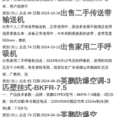
布，用户选择不
出售二手传送带
类别:
佛山
点击:
48
日期:
2024-10-16
输送机
出售个人二手传送带输送机，正常使用中，因业务发展不能满足使用
场景更换出来，设备正常使用中，今年初刚更换新的皮带，皮带宽度
550mm，整机
出售家用二手呼
类别:
佛山
点击:
74
日期:
2024-10-12
吸机
出售家用二手呼吸机信息：2024年6月12号买的呼吸机，使用时间四
五百个小时吧，有意者联系我，现居住在广东省佛山市顺德区北滘
镇，广教村。说
英鹏防爆空调-3
类别:
佛山
点击:
82
日期:
2024-08-28
匹壁挂式-BKFR-7.5
一、产品技术参数：品牌：英鹏GYPEX型号：BKFR-7.5规格：3匹功
能：挂式冷暖/单冷额定电压：220V/50HZ额定功率:2310w制冷(制
热)量：7.5(8.5)
英鹏防爆空
类别:
佛山
点击:
74
日期:
2024-04-16