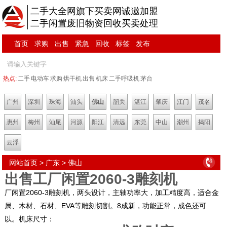
二手大全网旗下买卖网诚邀加盟
二手闲置废旧物资回收买卖处理
首页
求购
出售
紧急
回收
标签
发布
热点:
二手
电动车
求购
烘干机
出售
机床
二手呼吸机
茅台
广州
深圳
珠海
汕头
佛山
韶关
湛江
肇庆
江门
茂名
惠州
梅州
汕尾
河源
阳江
清远
东莞
中山
潮州
揭阳
云浮
网站首页
>
广东
>
佛山
出售工厂闲置2060-3雕刻机
厂闲置2060-3雕刻机，两头设计，主轴功率大，加工精度高，适合金
属、木材、石材、EVA等雕刻切割。8成新，功能正常，成色还可
以。机床尺寸：