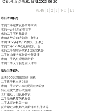
类别:
佛山
点击:
61
日期:
2023-06-20
总:45
1
2
3
下页
1/3
最新求购信息
求购二手选矿设备常年求购
求购一台98新的电动车
求购二手石料线设备
求购多级联动滚轴筛（新机）
求购912石料生产线两套（新机）
求购二手1250欧版鄂破机一台
求购二手泥石分离机1.2米宽机器
二手矿山服务车转让全新处理
求购二手热处理用网带炉
求购二手叉车信息在天津用
最新出售信息
出售660型迎阳高速针刺机
二手烘干机出售95新
求购二手时产200吨硬岩破碎设备
转让液化气体卧式储罐
工厂搬迁，旧设备转卖
二手激光机喷码机转让
二手水泥砖机器一套
反应罐过滤机燃气锅炉净水机储罐等