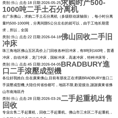
求购时产500-
类别:
佛山
点击:
18
日期:
2026-05-25
1000吨二手土石分离机
在广东佛山，求购二手土石分离机（多级联动滚轴筛），每小时分离
量约500-1000吨，分离间隙5公分左右的就可以，由于工地长期需
求，所以，全国
佛山回收二手旧
类别:
佛山
点击:
22
日期:
2026-04-18
冲床
珠三角地区佛山五区高价上门回收各种旧冲床，有8吨到160吨，普通
冲床，自动冲床，龙门冲床，国标冲床，高速冲床，特种冲床等，
BRADBURY進
类别:
佛山
点击:
45
日期:
2026-04-05
口二手滾壓成型機
各位好我姓白,住在廣東佛山,目前有朋友正在求購BRADBURY進口二
手滾壓成型機,大陸任何省份都可，地區不限,歡迎接洽,謝謝廣東省佛
山市南海區丹
二手起重机出售
类别:
佛山
点击:
28
日期:
2026-03-26
回收
专业出售二手起重机，回收二手起重机。佛山市三水区二手起重机，