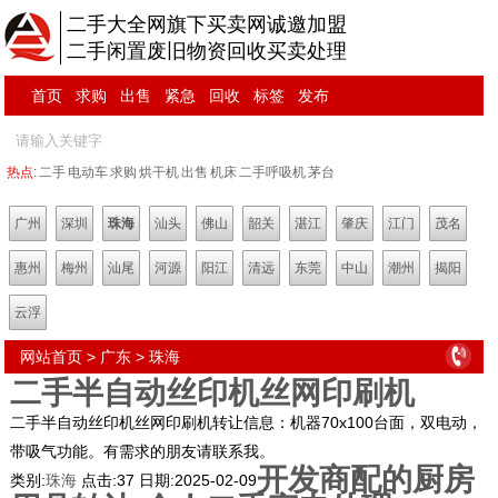
二手大全网旗下买卖网诚邀加盟
二手闲置废旧物资回收买卖处理
首页
求购
出售
紧急
回收
标签
发布
热点:
二手
电动车
求购
烘干机
出售
机床
二手呼吸机
茅台
广州
深圳
珠海
汕头
佛山
韶关
湛江
肇庆
江门
茂名
惠州
梅州
汕尾
河源
阳江
清远
东莞
中山
潮州
揭阳
云浮
网站首页
>
广东
>
珠海
二手半自动丝印机丝网印刷机
二手半自动丝印机丝网印刷机转让信息：机器70x100台面，双电动，
带吸气功能。有需求的朋友请联系我。
开发商配的厨房
类别:
珠海
点击:
37
日期:
2025-02-09