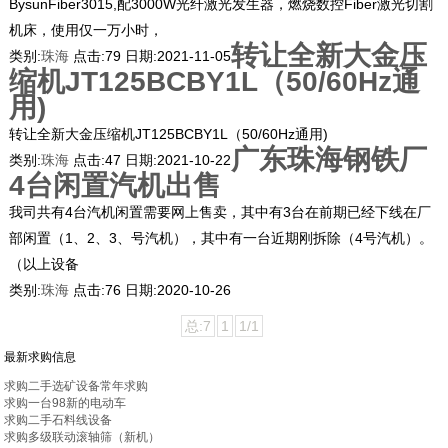
BysunFiber3015,配3000W光纤激光发生器，燃烧数控Fiber激光切割
机床，使用仅一万小时，
转让全新大金压
类别:
珠海
点击:
79
日期:
2021-11-05
缩机JT125BCBY1L（50/60Hz通
用)
转让全新大金压缩机JT125BCBY1L（50/60Hz通用)
广东珠海钢铁厂
类别:
珠海
点击:
47
日期:
2021-10-22
4台闲置汽机出售
我司共有4台汽机闲置需要网上售卖，其中有3台在前期已经下线在厂
部闲置（1、2、3、号汽机），其中有一台近期刚拆除（4号汽机）。
（以上设备
类别:
珠海
点击:
76
日期:
2020-10-26
总:7
1
1/1
最新求购信息
求购二手选矿设备常年求购
求购一台98新的电动车
求购二手石料线设备
求购多级联动滚轴筛（新机）