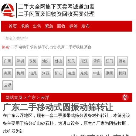
二手大全网旗下买卖网诚邀加盟
二手闲置废旧物资回收买卖处理
首页
求购
出售
紧急
回收
标签
发布
热点:
二手
电动车
求购
烘干机
出售
机床
二手呼吸机
茅台
广州
深圳
珠海
汕头
佛山
韶关
湛江
肇庆
江门
茂名
惠州
梅州
汕尾
河源
阳江
清远
东莞
中山
潮州
揭阳
云浮
网站首页
>
广东
>
云浮
广东二手移动式圆振动筛转让
在广东云浮地区，现有一套二手履带式筛分设备对外转让，本筛分设
备主要用于筛分矿山砂石料，为进口设备，原生产厂家为阿特拉斯，
此机器为进