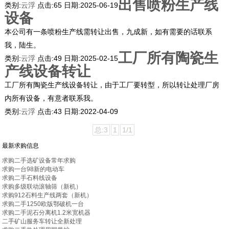
出售喷粉生产线
类别:
云浮
点击:
65
日期:
2025-06-19
设备
本公司有一条喷粉生产线需转让出售，九成新，如有需要的话联系
我，陆生。
工厂所有陶瓷生
类别:
云浮
点击:
49
日期:
2025-02-15
产线设备转让
工厂所有陶瓷生产线设备转让，由于工厂要转型，所以转让处理厂房
内所有设备，有意者联系我。
类别:
云浮
点击:
43
日期:
2022-04-09
总:3
1
1/1
最新求购信息
求购二手选矿设备常年求购
求购一台98新的电动车
求购二手石料线设备
求购多级联动滚轴筛（新机）
求购912石料生产线两套（新机）
求购二手1250欧版鄂破机一台
求购二手泥石分离机1.2米宽机器
二手矿山服务车转让全新处理