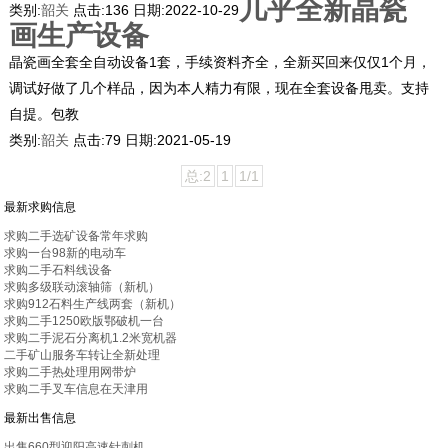
几乎全新晶瓷
类别:
韶关
点击:
136
日期:
2022-10-29
画生产设备
晶瓷画全套全自动设备1套，手续资料齐全，全新买回来仅仅1个月，
调试好做了几个样品，因为本人精力有限，现在全套设备甩卖。支持
自提。包教
类别:
韶关
点击:
79
日期:
2021-05-19
总:2
1
1/1
最新求购信息
求购二手选矿设备常年求购
求购一台98新的电动车
求购二手石料线设备
求购多级联动滚轴筛（新机）
求购912石料生产线两套（新机）
求购二手1250欧版鄂破机一台
求购二手泥石分离机1.2米宽机器
二手矿山服务车转让全新处理
求购二手热处理用网带炉
求购二手叉车信息在天津用
最新出售信息
出售660型迎阳高速针刺机