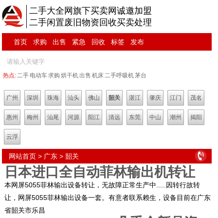
二手大全网旗下买卖网诚邀加盟
二手闲置废旧物资回收买卖处理
首页
求购
出售
紧急
回收
标签
发布
热点:
二手
电动车
求购
烘干机
出售
机床
二手呼吸机
茅台
广州
深圳
珠海
汕头
佛山
韶关
湛江
肇庆
江门
茂名
惠州
梅州
汕尾
河源
阳江
清远
东莞
中山
潮州
揭阳
云浮
网站首页
>
广东
>
韶关
日本进口全自动菲林输出机转让
本网屏5055菲林输出设备转让，无故障正常生产中.....因转行故转
让，网屏5055菲林输出设备一套。有意者联系赖生，设备目前在广东
省韶关市乐昌