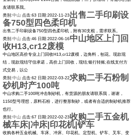
友请联系我。
出售二手印刷设
类别:
中山
点击:
63
日期:
2022-11-23
备750型四色柔印机
出售二手印刷设备750型四色柔印机，附有30支棍，需求联系。
中山地区上门回
类别:
中山
点击:
46
日期:
2022-06-16
收H13,cr12废模
中山地区高价专业上门回收H13,cr12废模，边角料，刨花。现款现
结，现款现结守信承诺，高价上门回收，现结;银行转账;在线支付方
式交易，以公
求购二手石粉制
类别:
中山
点击:
62
日期:
2022-03-22
砂机时产100吨
中山求购二手100吨冲击制砂机，有货源的朋友请联系我，谢谢，
1150型号理想，原料石粉，进行整形制砂，或者有合适的制砂机推荐
也行。
收购二手五金机
类别:
中山
点击:
67
日期:
2022-02-23
械车床|冲床|印花机|铲车
收购各种五金机械、车床、冲床、印花机、定型机、铲车、叉车、变