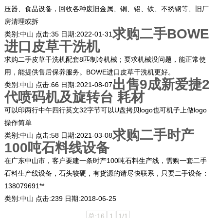
压器、食品设备，回收各种废旧金属、铜、铝、铁、不绣钢等、旧厂
房清理或拆
求购二手BOWE
类别:
中山
点击:
35
日期:
2022-01-31
进口皮草干洗机
求购二手皮草干洗机配套8匹制冷机械；要求机械没问题，能正常使
用，能提供售后保养服务。BOWE进口皮草干洗机更好。
出售9成新爱捷2
类别:
中山
点击:
66
日期:
2021-08-07
代喷码机及旋转台 耗材
可以印两行中午四行英文32字节可以U盘拷贝logo也可机子上做logo
操作简单
求购二手时产
类别:
中山
点击:
58
日期:
2021-03-08
100吨石料线设备
在广东中山市，客户要建一条时产100吨石料生产线，需购一套二手
石料生产线设备，石头较硬，有货源的请尽快联系，只要二手设备：
138079691**
类别:
中山
点击:
239
日期:
2018-06-25
总:16
1
1/1