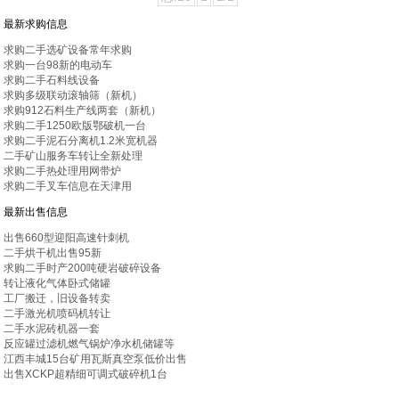
最新求购信息
求购二手选矿设备常年求购
求购一台98新的电动车
求购二手石料线设备
求购多级联动滚轴筛（新机）
求购912石料生产线两套（新机）
求购二手1250欧版鄂破机一台
求购二手泥石分离机1.2米宽机器
二手矿山服务车转让全新处理
求购二手热处理用网带炉
求购二手叉车信息在天津用
最新出售信息
出售660型迎阳高速针刺机
二手烘干机出售95新
求购二手时产200吨硬岩破碎设备
转让液化气体卧式储罐
工厂搬迁，旧设备转卖
二手激光机喷码机转让
二手水泥砖机器一套
反应罐过滤机燃气锅炉净水机储罐等
江西丰城15台矿用瓦斯真空泵低价出售
出售XCKP超精细可调式破碎机1台