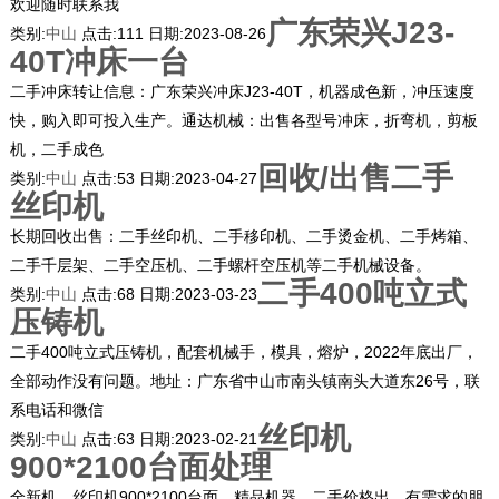
欢迎随时联系我
广东荣兴J23-
类别:
中山
点击:
111
日期:
2023-08-26
40T冲床一台
二手冲床转让信息：广东荣兴冲床J23-40T，机器成色新，冲压速度
快，购入即可投入生产。通达机械：出售各型号冲床，折弯机，剪板
机，二手成色
回收/出售二手
类别:
中山
点击:
53
日期:
2023-04-27
丝印机
长期回收出售：二手丝印机、二手移印机、二手烫金机、二手烤箱、
二手千层架、二手空压机、二手螺杆空压机等二手机械设备。
二手400吨立式
类别:
中山
点击:
68
日期:
2023-03-23
压铸机
二手400吨立式压铸机，配套机械手，模具，熔炉，2022年底出厂，
全部动作没有问题。地址：广东省中山市南头镇南头大道东26号，联
系电话和微信
丝印机
类别:
中山
点击:
63
日期:
2023-02-21
900*2100台面处理
全新机，丝印机900*2100台面，精品机器，二手价格出，有需求的朋