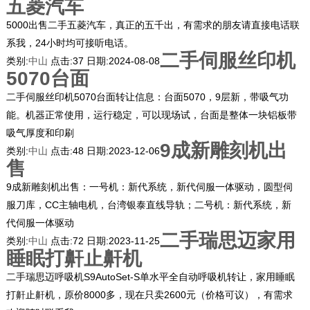
五菱汽车
5000出售二手五菱汽车，真正的五千出，有需求的朋友请直接电话联
系我，24小时均可接听电话。
二手伺服丝印机
类别:
中山
点击:
37
日期:
2024-08-08
5070台面
二手伺服丝印机5070台面转让信息：台面5070，9层新，带吸气功
能。机器正常使用，运行稳定，可以现场试，台面是整体一块铝板带
吸气厚度和印刷
9成新雕刻机出
类别:
中山
点击:
48
日期:
2023-12-06
售
9成新雕刻机出售：一号机：新代系统，新代伺服一体驱动，圆型伺
服刀库，CC主轴电机，台湾银泰直线导轨；二号机：新代系统，新
代伺服一体驱动
二手瑞思迈家用
类别:
中山
点击:
72
日期:
2023-11-25
睡眠打鼾止鼾机
二手瑞思迈呼吸机S9AutoSet-S单水平全自动呼吸机转让，家用睡眠
打鼾止鼾机，原价8000多，现在只卖2600元（价格可议），有需求