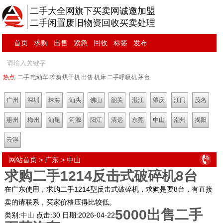
二手大全网旗下买卖网诚邀加盟
二手闲置废旧物资回收买卖处理
首页
求购
出售
紧急
回收
标签
发布
热点:
二手
电动车
求购
烘干机
出售
机床
二手呼吸机
茅台
广州
深圳
珠海
汕头
佛山
韶关
湛江
肇庆
江门
茂名
惠州
梅州
汕尾
河源
阳江
清远
东莞
中山
潮州
揭阳
云浮
网站首页
>
广东
>
中山
求购二手1214反击式破碎机8台
在广东使用，求购二手1214型反击式破碎机，求购是要8台，有直接
卖的请联系，买家价格压得比较低。
5000出售二手
类别:
中山
点击:
30
日期:
2026-04-22