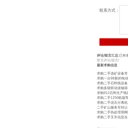
联系方式：
评论/留言汇总:
已有
暂无评论/留言!
最新求购信息
求购二手选矿设备常
求购一台98新的电
求购二手石料线设备
求购多级联动滚轴筛
求购912石料生产
求购二手1250欧版
求购二手泥石分离机1
二手矿山服务车转让
求购二手热处理用网
求购二手叉车信息在