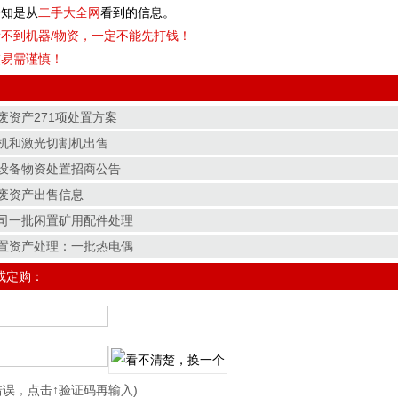
知是从
二手大全网
看到的信息。
不到机器/物资，一定不能先打钱！
交易需谨慎！
废资产271项处置方案
机和激光切割机出售
设备物资处置招商公告
废资产出售信息
司一批闲置矿用配件处理
置资产处理：一批热电偶
或定购：
错误，点击↑验证码再输入)