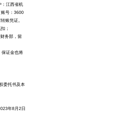
账户：江西省机
号：3600
保留转账凭证。
抵扣；
划财务部，留
，保证金也将
权委托书及本
023年8月2日