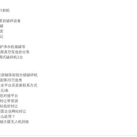
针刺机
新
吨硬岩破碎设备
罐
卖
让
炉净水机储罐等
瓦斯真空泵低价出售
调式破碎机1台
0吨滚轴筛齿辊分级破碎机
直降20万急售
大全平台买卖家联系方式
元/条
息对接平台
转让带资源
站低价转让
闲置企业网站转让
怎么处理？
锡大疆无人机回收