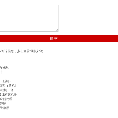
条评论信息，点击查看/回复评论
年求购
动车
（新机）
线两套（新机）
鄂破机一台
.2米宽机器
全新处理
带炉
天津用