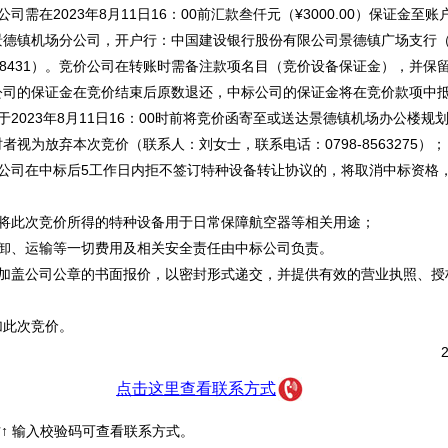
司需在2023年8月11日16：00前汇款叁仟元（¥3000.00）保证金至
德镇机场分公司，开户行：中国建设银行股份有限公司景德镇广场支行（账
 5250 8431）。竞价公司在转账时需备注款项名目（竞价设备保证金），并
公司的保证金在竞价结束后原数退还，中标公司的保证金将在竞价款项中
于2023年8月11日16：00时前将竞价函寄至或送达景德镇机场办公楼规
者视为放弃本次竞价（联系人：刘女士，联系电话：0798-8563275）；
标公司在中标后5工作日内拒不签订特种设备转让协议的，将取消中标资格
禁将此次竞价所得的特种设备用于日常保障航空器等相关用途；
拆卸、运输等一切费用及相关安全责任由中标公司负责。
将加盖公司公章的书面报价，以密封形式递交，并提供有效的营业执照、授
加此次竞价。
2
点击这里查看联系方式
↑ 输入校验码可查看联系方式。