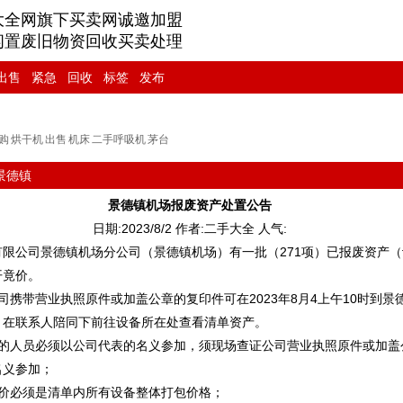
大全网旗下买卖网诚邀加盟
闲置废旧物资回收买卖处理
出售
紧急
回收
标签
发布
购
烘干机
出售
机床
二手呼吸机
茅台
景德镇
景德镇机场报废资产处置公告
日期:2023/8/2 作者:二手大全 人气:
限公司景德镇机场分公司（景德镇机场）有一批（271项）已报废资产
开竟价。
司携带营业执照原件或加盖公章的复印件可在2023年8月4上午10时到景
，在联系人陪同下前往设备所在处查看清单资产。
价的人员必须以公司代表的名义参加，须现场查证公司营业执照原件或加盖
名义参加；
出价必须是清单内所有设备整体打包价格；