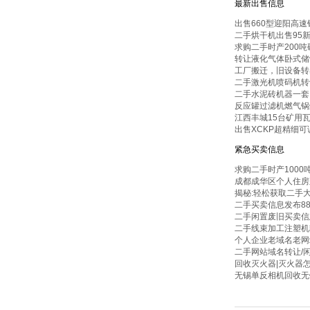
最新出售信息
出售660型迎阳高速
二手烘干机出售95
求购二手时产200
转让液化气体卧式储
工厂搬迁，旧设备转
二手激光机喷码机转
二手水泥砖机器一套
反应罐过滤机燃气锅
江西丰城15台矿用
出售XCKP超精细可
紧急买卖信息
求购二手时产100
成都成华区个人住房
揭秘:轻松获取二手
二手买卖信息发布88
二手闲置废旧买卖信
二手线束加工注塑机
个人企业老域名老网
二手网站域名转让/
回收灭火器|灭火器
无锡单反相机回收无