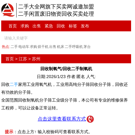
二手大全网旗下买卖网诚邀加盟
二手闲置废旧物资回收买卖处理
首页
求购
出售
紧急
回收
标签
发布
热点:
二手
电动车
求购
烘干机
出售
机床
二手呼吸机
茅台
首页
>
江苏
>
苏州
回收制氧气/回收二手制氧机
日期:2026/1/23 作者:匿名 人气:
回收
二手
家用工业用氧气机，工业用高纯分子筛回收分子筛，回收还
有功效的分子筛。
全国范围回收制氧机分子筛工业级分子筛，本公司有专业的维修保养
工程师，可以让设备正常运转。
点击这里查看联系方式
提示
：点击上方↑ 输入校验码可查看联系方式。