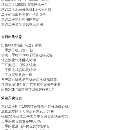
求购二手1250欧版鄂破机一台
求购二手泥石分离机1.2米宽机器
二手矿山服务车转让全新处理
求购二手热处理用网带炉
求购二手叉车信息在天津用
最新出售信息
出售660型迎阳高速针刺机
二手烘干机出售95新
求购二手时产200吨硬岩破碎设备
转让液化气体卧式储罐
工厂搬迁，旧设备转卖
二手激光机喷码机转让
二手水泥砖机器一套
反应罐过滤机燃气锅炉净水机储罐等
江西丰城15台矿用瓦斯真空泵低价出售
出售XCKP超精细可调式破碎机1台
紧急买卖信息
求购二手时产1000吨滚轴筛齿辊分级破碎机
成都成华区个人住房直降20万急售
揭秘:轻松获取二手大全平台买卖家联系方式
二手买卖信息发布88元/条
二手闲置废旧买卖信息对接平台