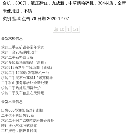
合机，300升，液压翻缸，九成新，中草药粉碎机，304材质，全新
未使用过，不锈
类别:
盐城
点击:
76
日期:
2020-12-07
总:10
1
1/1
最新求购信息
求购二手选矿设备常年求购
求购一台98新的电动车
求购二手石料线设备
求购多级联动滚轴筛（新机）
求购912石料生产线两套（新机）
求购二手1250欧版鄂破机一台
求购二手泥石分离机1.2米宽机器
二手矿山服务车转让全新处理
求购二手热处理用网带炉
求购二手叉车信息在天津用
最新出售信息
出售660型迎阳高速针刺机
二手烘干机出售95新
求购二手时产200吨硬岩破碎设备
转让液化气体卧式储罐
工厂搬迁，旧设备转卖