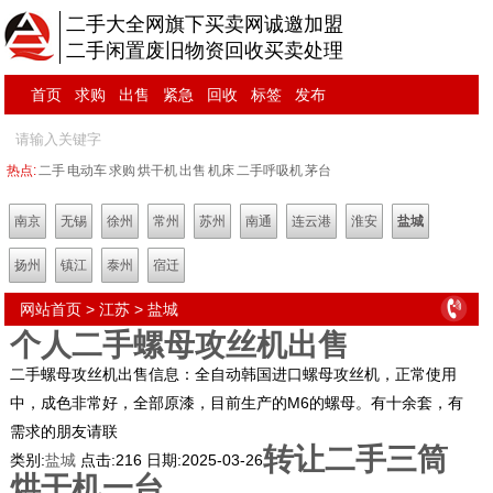
二手大全网旗下买卖网诚邀加盟
二手闲置废旧物资回收买卖处理
首页
求购
出售
紧急
回收
标签
发布
热点:
二手
电动车
求购
烘干机
出售
机床
二手呼吸机
茅台
南京
无锡
徐州
常州
苏州
南通
连云港
淮安
盐城
扬州
镇江
泰州
宿迁
网站首页
>
江苏
>
盐城
个人二手螺母攻丝机出售
二手螺母攻丝机出售信息：全自动韩国进口螺母攻丝机，正常使用
中，成色非常好，全部原漆，目前生产的M6的螺母。有十余套，有
需求的朋友请联
转让二手三筒
类别:
盐城
点击:
216
日期:
2025-03-26
烘干机一台