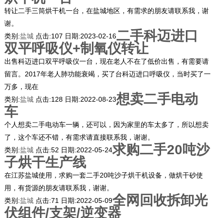
转让二手三筒烘干机一台，在盐城地区，有需求的朋友请联系我，谢
谢。
二手科迈进口
类别:
盐城
点击:
107
日期:
2023-02-16
双平呼吸仪+制氧仪转让
出售科迈进口双平呼吸仪一台，现在老人不在了低价出售，有需要请
留言。2017年老人肺功能衰竭，买了台科迈进口呼吸仪，当时买了一
万多，现在
想卖二手电动
类别:
盐城
点击:
128
日期:
2022-08-23
车
个人想卖二手电动车一辆，还可以，因为家里的车太多了，所以想卖
了，这个车还不错，有需求请直接联系我，谢谢。
求购二手20吨沙
类别:
盐城
点击:
52
日期:
2022-05-24
子烘干生产线
在江苏盐城使用，求购一套二手20吨沙子烘干机设备，做烘干砂使
用，有货源的朋友请联系我，谢谢。
全网回收拆卸光
类别:
盐城
点击:
71
日期:
2022-05-09
伏组件/支架/逆变器