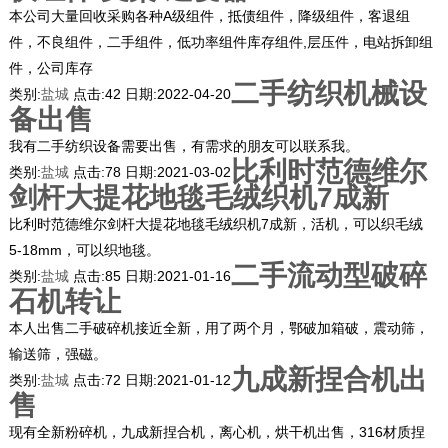
本公司大量回收采购各种A级组件，抵债组件，降级组件，客退组
件，不良组件，二手组件，低功率组件库存组件,层压件，电站拆卸组
件，公司库存
二手纺织机械设
类别:
盐城
点击:
42
日期:
2022-04-20
备出售
我有二手纺织设备需要出售，有需求的朋友可以联系我。
比利时范德维尔
类别:
盐城
点击:
78
日期:
2021-03-02
剑杆大提花地毯毛绒织机7成新
比利时范德维尔剑杆大提花地毯毛绒织机7成新，活机，可以织毛绒
5-18mm，可以织地毯。
二手流动型破碎
类别:
盐城
点击:
85
日期:
2021-01-16
石机转让
本人出售二手破碎机接近全新，用了两个月，鄂破加箱破，震动筛，
输送筛，强磁。
九成新捏合机出
类别:
盐城
点击:
72
日期:
2021-01-12
售
现有全新粉碎机，九成新捏合机，离心机，烘干机出售，316材质捏