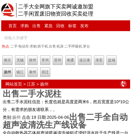
二手大全网旗下买卖网诚邀加盟
二手闲置废旧物资回收买卖处理
首页
求购
出售
紧急
回收
标签
发布
热点:
二手
电动车
求购
烘干机
出售
机床
二手呼吸机
茅台
南京
无锡
徐州
常州
苏州
南通
连云港
淮安
盐城
扬州
镇江
泰州
宿迁
网站首页
>
江苏
>
扬州
出售二手水泥柱
出售二手水泥柱信息：长度也就是高度是两米6，然后宽度是10*10公
分，有需求的朋友请联系，。
出售二手全自动
类别:
扬州
点击:
19
日期:
2025-04-06
超声波清洗生产线设备
全自动散热器芯体超声波喷淋清洗倾斜式浸钎沥水吹干生产线是一台