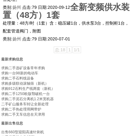
全新变频供水装
类别:
扬州
点击:
79
日期:
2020-09-12
置（48方）1套
处理量：48方/时（1套）含：稳压罐1台，供水泵3台，控制柜1台，
配套管道阀门，附图
类别:
扬州
点击:
79
日期:
2020-07-01
总:18
1
1/1
最新求购信息
求购二手选矿设备常年求购
求购一台98新的电动车
求购二手石料线设备
求购多级联动滚轴筛（新机）
求购912石料生产线两套（新机）
求购二手1250欧版鄂破机一台
求购二手泥石分离机1.2米宽机器
二手矿山服务车转让全新处理
求购二手热处理用网带炉
求购二手叉车信息在天津用
最新出售信息
出售660型迎阳高速针刺机