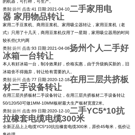
的机器，可打样，可生产。
二手家用电
类别:
扬州
点击:
41
日期:
2021-04-10
器 家用物品转让
家用二手豆浆机、商用豆浆机、家用吸尘器转让，家用豆浆机（老
式）只用了十几天，商用豆浆机仅用了一星期，家用吸尘器用的时间
较长些(大约两
扬州个人二手好
类别:
扬州
点击:
93
日期:
2021-04-08
冰箱一台转让
本人有好冰箱一台，制冷效果好，价格实惠，由于升级购买新的，旧
冰箱舍不得抛弃，转让给有需要的人。
在用三层共挤板
类别:
扬州
点击:
77
日期:
2020-12-18
材二手设备转让
在用三层共挤板材二手设备转让，在用三层共挤板材二手设备转让
50/120/50可做1MM-10MM板材最大生产板材宽度2米。
二手YC5*10抗
类别:
扬州
点击:
89
日期:
2020-12-10
拉橡套电缆电缆300米
全新正品上上电缆YC5*10抗拉橡套电缆300米，原价45每米，低价让
售处理。