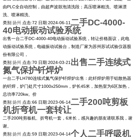
由PLC全自动控制，由超声波鼓泡清洗段；高压喷淋粗洗、喷淋漂
洗、喷淋精洗、
二手DC-4000-
类别:
扬州
点击:
72
日期:
2024-06-11
40电动振动试验系统
出售一台二手DC-4000-40电动振动试验系统，转让价格面议，此电
动振动试验系统，电磁振动试验台，制造厂家为苏州苏试试验仪器股
份有限公司，
出售二手连续式
类别:
扬州
点击:
70
日期:
2024-03-21
氮气保护钎焊炉
一台二手LH780连续式氮气保护钎焊炉出售：此钎焊炉用于铝散热器
的钎焊，炉门处尺寸1000x250mm，炉长45米，加热室为6区加热，
总功率720kw。价
二手200吨剪板
类别:
扬州
点击:
66
日期:
2023-06-14
机折弯机一套转让
二手200吨剪板机、折弯机一套，6米长，感兴趣的朋友请联系我，谢
谢。
个人二手呼吸机
类别:
扬州
点击:
59
日期:
2023-04-14