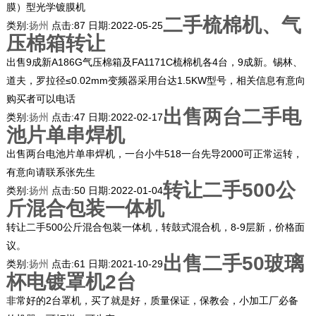
膜）型光学镀膜机
二手梳棉机、气
类别:
扬州
点击:
87
日期:
2022-05-25
压棉箱转让
出售9成新A186G气压棉箱及FA1171C梳棉机各4台，9成新。锡林、
道夫，罗拉径≤0.02mm变频器采用台达1.5KW型号，相关信息有意向
购买者可以电话
出售两台二手电
类别:
扬州
点击:
47
日期:
2022-02-17
池片单串焊机
出售两台电池片单串焊机，一台小牛518一台先导2000可正常运转，
有意向请联系张先生
转让二手500公
类别:
扬州
点击:
50
日期:
2022-01-04
斤混合包装一体机
转让二手500公斤混合包装一体机，转鼓式混合机，8-9层新，价格面
议。
出售二手50玻璃
类别:
扬州
点击:
61
日期:
2021-10-29
杯电镀罩机2台
非常好的2台罩机，买了就是好，质量保证，保教会，小加工厂必备