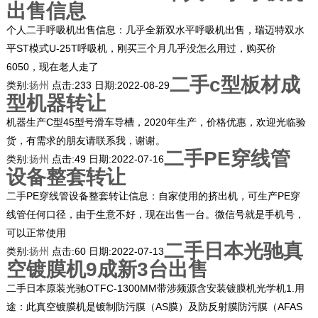
出售信息
个人二手呼吸机出售信息：几乎全新双水平呼吸机出售，瑞迈特双水
平ST模式U-25T呼吸机，刚买三个月几乎没怎么用过，购买价
6050，现在老人走了
二手c型板材成
类别:
扬州
点击:
233
日期:
2022-08-29
型机器转让
机器生产C型45型号滑车导槽，2020年生产，价格优惠，欢迎光临验
货，有需求的朋友请联系我，谢谢。
二手PE穿线管
类别:
扬州
点击:
49
日期:
2022-07-16
设备整套转让
二手PE穿线管设备整套转让信息：自家使用的挤出机，可生产PE穿
线管任何口径，由于生意不好，现在出售一台。微信号就是手机号，
可以正常使用
二手日本光驰真
类别:
扬州
点击:
60
日期:
2022-07-13
空镀膜机9成新3台出售
二手日本原装光驰OTFC-1300MM带涉频源含安装镀膜机光学机1.用
途：此真空镀膜机是镀制防污膜（AS膜）及防反射膜防污膜（AFAS