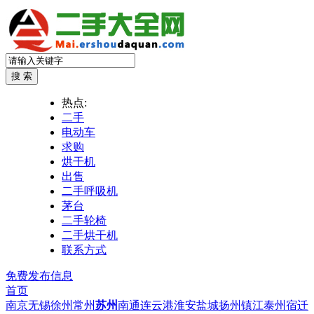
热点:
二手
电动车
求购
烘干机
出售
二手呼吸机
茅台
二手轮椅
二手烘干机
联系方式
免费发布信息
首页
南京
无锡
徐州
常州
苏州
南通
连云港
淮安
盐城
扬州
镇江
泰州
宿迁