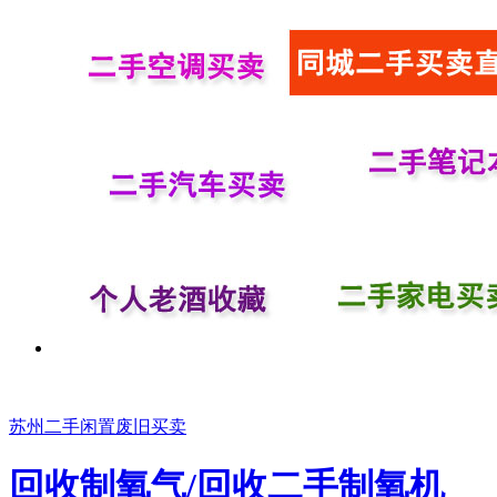
苏州二手闲置废旧买卖
回收制氧气/回收二手制氧机