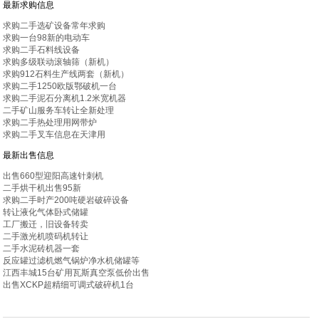
最新求购信息
求购二手选矿设备常年求购
求购一台98新的电动车
求购二手石料线设备
求购多级联动滚轴筛（新机）
求购912石料生产线两套（新机）
求购二手1250欧版鄂破机一台
求购二手泥石分离机1.2米宽机器
二手矿山服务车转让全新处理
求购二手热处理用网带炉
求购二手叉车信息在天津用
最新出售信息
出售660型迎阳高速针刺机
二手烘干机出售95新
求购二手时产200吨硬岩破碎设备
转让液化气体卧式储罐
工厂搬迁，旧设备转卖
二手激光机喷码机转让
二手水泥砖机器一套
反应罐过滤机燃气锅炉净水机储罐等
江西丰城15台矿用瓦斯真空泵低价出售
出售XCKP超精细可调式破碎机1台