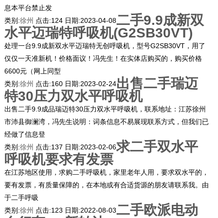
息本平台禁止发
二手9.9成新双
类别:
徐州
点击:
124
日期:
2023-04-08
水平迈瑞特呼吸机(G2SB30VT)
处理一台9.9成新双水平迈瑞特无创呼吸机，型号G2SB30VT，用了
仅仅一天准新机！价格面议！冯先生！在实体店购买的，购买价格
6600元（网上同型
出售二手瑞迈
类别:
徐州
点击:
160
日期:
2023-02-24
特30压力双水平呼吸机
出售二手9.9成品瑞迈特30压力双水平呼吸机，联系地址：江苏徐州
市沛县御澜湾，冯先生说明：词条信息不易展现联系方式，但我们已
经做了信息登
求二手双水平
类别:
徐州
点击:
137
日期:
2023-02-06
呼吸机要求有发票
在江苏地区使用，求购二手呼吸机，家里老年人用，要求双水平的，
要有发票，有质量保障的，在本地或有合适货源的朋友请联系我。由
于二手呼吸
二手欧派电动
类别:
徐州
点击:
123
日期:
2022-08-03