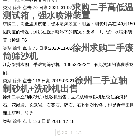
求购二手高低温
类别:
徐州
点击:
70
日期:
2021-01-07
测试箱，强水喷淋装置
求购二手高低温测试箱，强水喷淋装置：用途：测试灯具在-40到150
摄氏度的情况，测试在强水喷淋下的情况；要求：1、强冲水喷淋装
置（检测IP6
徐州求购二手滚
类别:
徐州
点击:
73
日期:
2020-11-02
筒筛沙机
江苏徐州求购二手滚筒筛砂机，188522922**，有此资源的请联系我
们。
徐州二手立轴
类别:
徐州
点击:
116
日期:
2019-03-21
制砂机+洗砂机出售
徐州二手立轴制砂机+洗砂机出售，立式板锤制砂机是较佳的河卵
石、花岗岩、玄武岩、石英石、碎石、石粉制砂设备，也是近年来世
面上新型、较先
类别:
徐州
点击:
123
日期:
2018-12-18
总:20
1
1/1