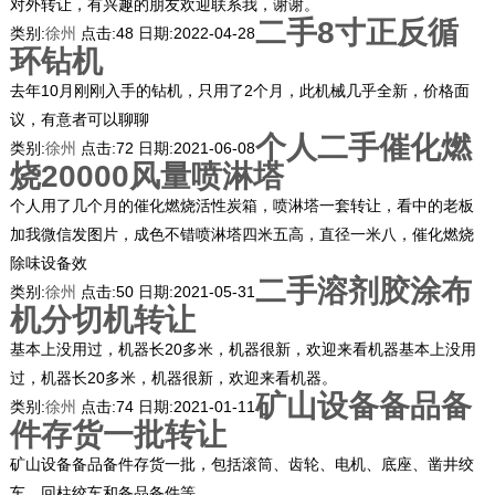
对外转让，有兴趣的朋友欢迎联系我，谢谢。
二手8寸正反循
类别:
徐州
点击:
48
日期:
2022-04-28
环钻机
去年10月刚刚入手的钻机，只用了2个月，此机械几乎全新，价格面
议，有意者可以聊聊
个人二手催化燃
类别:
徐州
点击:
72
日期:
2021-06-08
烧20000风量喷淋塔
个人用了几个月的催化燃烧活性炭箱，喷淋塔一套转让，看中的老板
加我微信发图片，成色不错喷淋塔四米五高，直径一米八，催化燃烧
除味设备效
二手溶剂胶涂布
类别:
徐州
点击:
50
日期:
2021-05-31
机分切机转让
基本上没用过，机器长20多米，机器很新，欢迎来看机器基本上没用
过，机器长20多米，机器很新，欢迎来看机器。
矿山设备备品备
类别:
徐州
点击:
74
日期:
2021-01-11
件存货一批转让
矿山设备备品备件存货一批，包括滚筒、齿轮、电机、底座、凿井绞
车、回柱绞车和备品备件等。