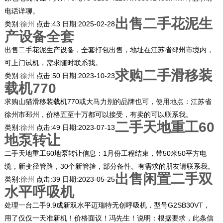
电话详聊。
出售二手花泥生
类别:
徐州
点击:
43
日期:
2025-02-28
产设备全套
出售二手花泥生产设备，全套打包出售，地址在江苏省邳州市境内，
可上门试机，需求随时联系我。
求购二手滑移装
类别:
徐州
点击:
50
日期:
2023-10-23
载机770
求购山猫滑移装载机770或大马力别的品牌也可，使用地点：江苏省
徐州市邳州，价格五至十万都可以接受，有卖的可以联系我。
二手天地重工60
类别:
徐州
点击:
49
日期:
2023-07-13
地泵转让
二手天地重工60地泵转让信息：1月份工程结束，带50米50平方电
缆，新变径管路，30个新管箍，部分备件。有需求的朋友请联系我。
出售闲置二手双
类别:
徐州
点击:
39
日期:
2023-05-25
水平呼吸机
处理一台二手9.9成新双水平迈瑞特无创呼吸机，型号G2SB30VT，
用了仅仅一天准新机！价格面议！冯先生！说明：根据要求，此条信