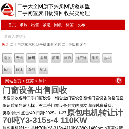
二手大全网旗下买卖网诚邀加盟
二手闲置废旧物资回收买卖处理
首页
求购
出售
紧急
回收
标签
发布
热点:
二手
电动车
求购
烘干机
出售
机床
二手呼吸机
茅台
南京
无锡
徐州
常州
苏州
南通
连云港
淮安
盐城
扬州
镇江
泰州
宿迁
网站首页
>
江苏
>
徐州
门窗设备出售回收
出售回收各种二手门窗设备，铝合金门窗设备塑钢门窗设备价格便宜
保证质量售后无忧，有二手门窗设备买卖的朋友请随时联系我。
原包电机转让计
类别:
徐州
点击:
49
日期:
2025-11-27
70吨Y3-315s-4 110KW
原包电机转让：共计70吨Y3-315s-4110KW380v1480r/min有需求请