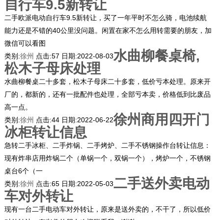
自行车9.5新转让
二手欧派电动自行车9.5新转让，买了一年平时不怎么骑，电池续航
能力还是不错的40公里没问题。闲置在家不怎么用转需要的朋友，加
微信可以看图
水曲柳餐桌椅,
类别:
徐州
点击:
57
日期:
2022-08-03
松木子母床处理
水曲柳餐桌二十多套，松木子母床二十多套，低价亏本处理。原来开
厂的，都新的，还有一批配件也处理，全部亏本卖，价格低到比废品
高一点。
徐州商用四开门
类别:
徐州
点击:
44
日期:
2022-06-22
冰柜转让信息
急转二手冰柜、二手炸锅、二手烤炉、二手不锈钢操作台转让信息：
现有炸串店用炸锅二个（单锅一个，双锅一个），烤炉一个，不锈钢
桌台6个（一
二手送外卖电动
类别:
徐州
点击:
65
日期:
2022-05-03
车对外转让
现有一台二手电动车对外转让，原来是送外卖的，不干了，所以低价