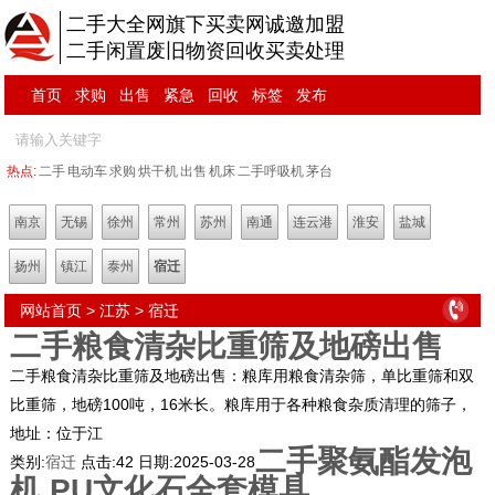
二手大全网旗下买卖网诚邀加盟
二手闲置废旧物资回收买卖处理
首页
求购
出售
紧急
回收
标签
发布
热点:
二手
电动车
求购
烘干机
出售
机床
二手呼吸机
茅台
南京
无锡
徐州
常州
苏州
南通
连云港
淮安
盐城
扬州
镇江
泰州
宿迁
网站首页
>
江苏
>
宿迁
二手粮食清杂比重筛及地磅出售
二手粮食清杂比重筛及地磅出售：粮库用粮食清杂筛，单比重筛和双
比重筛，地磅100吨，16米长。粮库用于各种粮食杂质清理的筛子，
地址：位于江
二手聚氨酯发泡
类别:
宿迁
点击:
42
日期:
2025-03-28
机,PU文化石全套模具