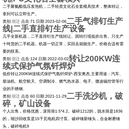
二手聚氨酯低压发泡机，二手轻质文化石全套模具技术，整体转让，
拿到可以立即生产。
二手气排钉生产
类别:
宿迁
点击:
71
日期:
2023-02-06
线|二手直排钉生产设备
几乎全新机器，二手直排钉生产线转让。因转行现低价出售。只生产
十吨货的二手机器。机器一切正常，买回去就能生产。价格合适有需
要的联系。
转让200KW连
类别:
宿迁
点击:
124
日期:
2022-03-02
续式保护气氛钎焊炉
低价转让200KW连续式保护气氛钎焊炉-西安奥杰,主要用途：汽车、
柴油机、航空航天、空调制冷、燃气热水器、电子、微波磁控管等行
业的不锈钢、
二手洗沙机，破
类别:
宿迁
点击:
60
日期:
2021-11-29
碎，矿山设备
个人出售，价格优惠，滚筒筛1.5*4.2。破碎1212的，脱水筛是1836
的，细沙回收泵是15千瓦电机四寸泵。破碎锤新锤头，合金耐磨锤
头，破碎电机9