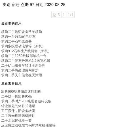
类别:
宿迁
点击:
97
日期:
2020-08-25
总:5
1
1/1
最新求购信息
求购二手选矿设备常年求购
求购一台98新的电动车
求购二手石料线设备
求购多级联动滚轴筛（新机）
求购912石料生产线两套（新机）
求购二手1250欧版鄂破机一台
求购二手泥石分离机1.2米宽机器
二手矿山服务车转让全新处理
求购二手热处理用网带炉
求购二手叉车信息在天津用
最新出售信息
出售660型迎阳高速针刺机
二手烘干机出售95新
求购二手时产200吨硬岩破碎设备
转让液化气体卧式储罐
工厂搬迁，旧设备转卖
二手激光机喷码机转让
二手水泥砖机器一套
反应罐过滤机燃气锅炉净水机储罐等